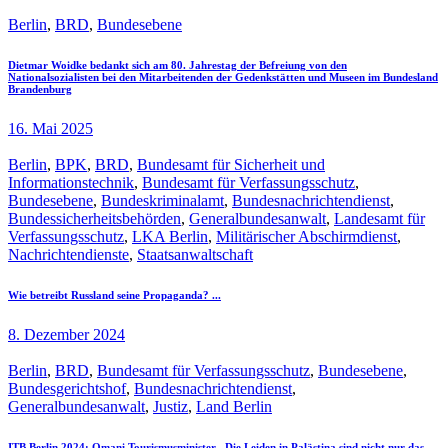
Berlin
,
BRD
,
Bundesebene
Dietmar Woidke bedankt sich am 80. Jahrestag der Befreiung von den
Nationalsozialisten bei den Mitarbeitenden der Gedenkstätten und Museen im Bundesland
Brandenburg
16. Mai 2025
Berlin
,
BPK
,
BRD
,
Bundesamt für Sicherheit und
Informationstechnik
,
Bundesamt für Verfassungsschutz
,
Bundesebene
,
Bundeskriminalamt
,
Bundesnachrichtendienst
,
Bundessicherheitsbehörden
,
Generalbundesanwalt
,
Landesamt für
Verfassungsschutz
,
LKA Berlin
,
Militärischer Abschirmdienst
,
Nachrichtendienste
,
Staatsanwaltschaft
Wie betreibt Russland seine Propaganda? ...
8. Dezember 2024
Berlin
,
BRD
,
Bundesamt für Verfassungsschutz
,
Bundesebene
,
Bundesgerichtshof
,
Bundesnachrichtendienst
,
Generalbundesanwalt
,
Justiz
,
Land Berlin
ITB Berlin 2024: Omani Tourismusminister „Die Leiden in Palästina sind nicht nur das