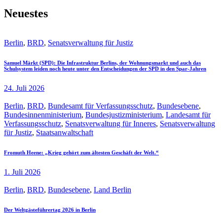
Neuestes
Berlin
,
BRD
,
Senatsverwaltung für Justiz
Samuel Märkt (SPD): Die Infrastruktur Berlins, der Wohnungsmarkt und auch das
Schulsystem leiden noch heute unter den Entscheidungen der SPD in den Spar-Jahren
24. Juli 2026
Berlin
,
BRD
,
Bundesamt für Verfassungsschutz
,
Bundesebene
,
Bundesinnenministerium
,
Bundesjustizministerium
,
Landesamt für
Verfassungsschutz
,
Senatsverwaltung für Inneres
,
Senatsverwaltung
für Justiz
,
Staatsanwaltschaft
Fromuth Heene: „Krieg gehört zum ältesten Geschäft der Welt.“
1. Juli 2026
Berlin
,
BRD
,
Bundesebene
,
Land Berlin
Der Weltgästeführertag 2026 in Berlin