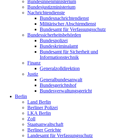
Bundesinnenministerium
Bundesjustizministerium
Nachrichtendienste
Bundesnachrichtendienst
Militärischer Abschirmdienst
Bundesamt für Verfassungsschutz
Bundessicherheitsbehörden
Bundespolizei
Bundeskriminalamt
Bundesamt für Sicherheit und
Informationstechnik
Finanz
Generalzolldirektion
Justiz
Generalbundesanwalt
Bundesgerichtshof
Bundesverwaltungsgericht
Berlin
Land Berlin
Berliner Polizei
LKA Berlin
Zoll
Staatsanwaltschaft
Berliner Gerichte
Landesamt für Verfassungsschutz