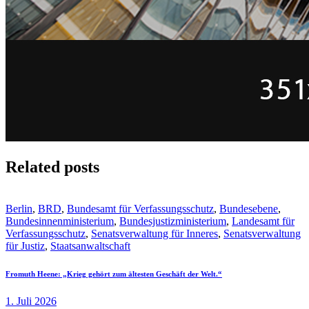
Related posts
Berlin
,
BRD
,
Bundesamt für Verfassungsschutz
,
Bundesebene
,
Bundesinnenministerium
,
Bundesjustizministerium
,
Landesamt für
Verfassungsschutz
,
Senatsverwaltung für Inneres
,
Senatsverwaltung
für Justiz
,
Staatsanwaltschaft
Fromuth Heene: „Krieg gehört zum ältesten Geschäft der Welt.“
1. Juli 2026