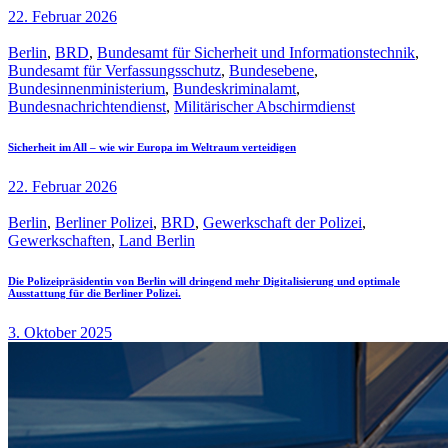
22. Februar 2026
Berlin
,
BRD
,
Bundesamt für Sicherheit und Informationstechnik
,
Bundesamt für Verfassungsschutz
,
Bundesebene
,
Bundesinnenministerium
,
Bundeskriminalamt
,
Bundesnachrichtendienst
,
Militärischer Abschirmdienst
Sicherheit im All – wie wir Europa im Weltraum verteidigen
22. Februar 2026
Berlin
,
Berliner Polizei
,
BRD
,
Gewerkschaft der Polizei
,
Gewerkschaften
,
Land Berlin
Die Polizeipräsidentin von Berlin will dringend mehr Digitalisierung und optimale
Ausstattung für die Berliner Polizei.
3. Oktober 2025