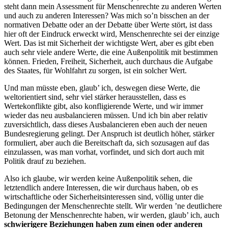
steht dann mein Assessment für Menschenrechte zu anderen Werten
und auch zu anderen Interessen? Was mich so’n bisschen an der
normativen Debatte oder an der Debatte über Werte stört, ist dass
hier oft der Eindruck erweckt wird, Menschenrechte sei der einzige
Wert. Das ist mit Sicherheit der wichtigste Wert, aber es gibt eben
auch sehr viele andere Werte, die eine Außenpolitik mit bestimmen
können. Frieden, Freiheit, Sicherheit, auch durchaus die Aufgabe
des Staates, für Wohlfahrt zu sorgen, ist ein solcher Wert.
Und man müsste eben, glaub’ ich, deswegen diese Werte, die
weltorientiert sind, sehr viel stärker herausstellen, dass es
Wertekonflikte gibt, also konfligierende Werte, und wir immer
wieder das neu ausbalancieren müssen. Und ich bin aber relativ
zuversichtlich, dass dieses Ausbalancieren eben auch der neuen
Bundesregierung gelingt. Der Anspruch ist deutlich höher, stärker
formuliert, aber auch die Bereitschaft da, sich sozusagen auf das
einzulassen, was man vorhat, vorfindet, und sich dort auch mit
Politik drauf zu beziehen.
Also ich glaube, wir werden keine Außenpolitik sehen, die
letztendlich andere Interessen, die wir durchaus haben, ob es
wirtschaftliche oder Sicherheitsinteressen sind, völlig unter die
Bedingungen der Menschenrechte stellt. Wir werden ’ne deutlichere
Betonung der Menschenrechte haben, wir werden, glaub’ ich, auch
schwierigere Beziehungen haben zum einen oder anderen