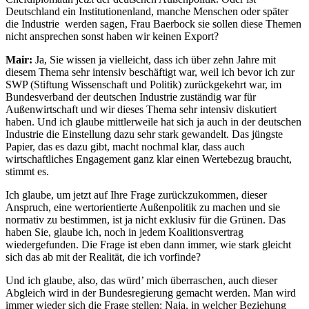
Deutschland ein Institutionenland, manche Menschen oder später
die Industrie werden sagen, Frau Baerbock sie sollen diese Themen
nicht ansprechen sonst haben wir keinen Export?
Mair:
Ja, Sie wissen ja vielleicht, dass ich über zehn Jahre mit
diesem Thema sehr intensiv beschäftigt war, weil ich bevor ich zur
SWP (Stiftung Wissenschaft und Politik) zurückgekehrt war, im
Bundesverband der deutschen Industrie zuständig war für
Außenwirtschaft und wir dieses Thema sehr intensiv diskutiert
haben. Und ich glaube mittlerweile hat sich ja auch in der deutschen
Industrie die Einstellung dazu sehr stark gewandelt. Das jüngste
Papier, das es dazu gibt, macht nochmal klar, dass auch
wirtschaftliches Engagement ganz klar einen Wertebezug braucht,
stimmt es.
Ich glaube, um jetzt auf Ihre Frage zurückzukommen, dieser
Anspruch, eine wertorientierte Außenpolitik zu machen und sie
normativ zu bestimmen, ist ja nicht exklusiv für die Grünen. Das
haben Sie, glaube ich, noch in jedem Koalitionsvertrag
wiedergefunden. Die Frage ist eben dann immer, wie stark gleicht
sich das ab mit der Realität, die ich vorfinde?
Und ich glaube, also, das würd’ mich überraschen, auch dieser
Abgleich wird in der Bundesregierung gemacht werden. Man wird
immer wieder sich die Frage stellen: Naja, in welcher Beziehung