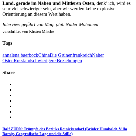
Land, gerade im Nahen und Mittleren Osten
, denk’ ich, wird es
sehr viel schwieriger sein, aber wir werden keine explosive
Orientierung an diesem Wert haben.
Interview geführt von Mag. phil. Nader Mohamed
verschriftet von Kirsten Mische
Tags
annalena baerbock
China
Die Grünen
frankreich
Naher
Osten
Russland
schwierigere Beziehungen
Share
Ralf ZÜRN: Trümpfe des Bezirks Reinickendorf (Brüder Humboldt, Villa
Borsig, Geografische Lage und die Stille)