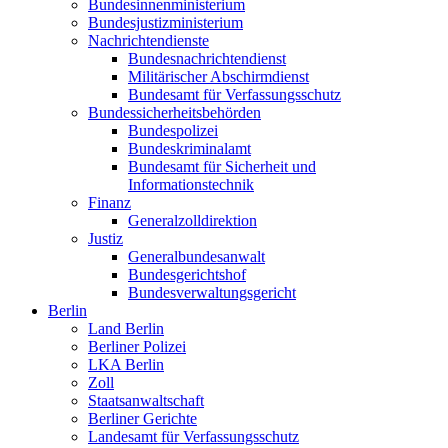
Bundesinnenministerium
Bundesjustizministerium
Nachrichtendienste
Bundesnachrichtendienst
Militärischer Abschirmdienst
Bundesamt für Verfassungsschutz
Bundessicherheitsbehörden
Bundespolizei
Bundeskriminalamt
Bundesamt für Sicherheit und
Informationstechnik
Finanz
Generalzolldirektion
Justiz
Generalbundesanwalt
Bundesgerichtshof
Bundesverwaltungsgericht
Berlin
Land Berlin
Berliner Polizei
LKA Berlin
Zoll
Staatsanwaltschaft
Berliner Gerichte
Landesamt für Verfassungsschutz