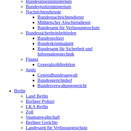
Bundesinnenministerium
Bundesjustizministerium
Nachrichtendienste
Bundesnachrichtendienst
Militärischer Abschirmdienst
Bundesamt für Verfassungsschutz
Bundessicherheitsbehörden
Bundespolizei
Bundeskriminalamt
Bundesamt für Sicherheit und
Informationstechnik
Finanz
Generalzolldirektion
Justiz
Generalbundesanwalt
Bundesgerichtshof
Bundesverwaltungsgericht
Berlin
Land Berlin
Berliner Polizei
LKA Berlin
Zoll
Staatsanwaltschaft
Berliner Gerichte
Landesamt für Verfassungsschutz