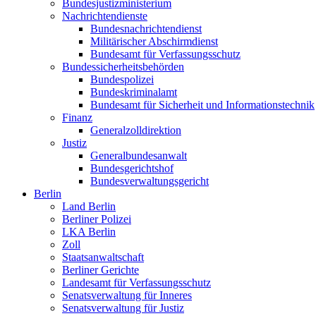
Bundesjustizministerium
Nachrichtendienste
Bundesnachrichtendienst
Militärischer Abschirmdienst
Bundesamt für Verfassungsschutz
Bundessicherheitsbehörden
Bundespolizei
Bundeskriminalamt
Bundesamt für Sicherheit und Informationstechnik
Finanz
Generalzolldirektion
Justiz
Generalbundesanwalt
Bundesgerichtshof
Bundesverwaltungsgericht
Berlin
Land Berlin
Berliner Polizei
LKA Berlin
Zoll
Staatsanwaltschaft
Berliner Gerichte
Landesamt für Verfassungsschutz
Senatsverwaltung für Inneres
Senatsverwaltung für Justiz