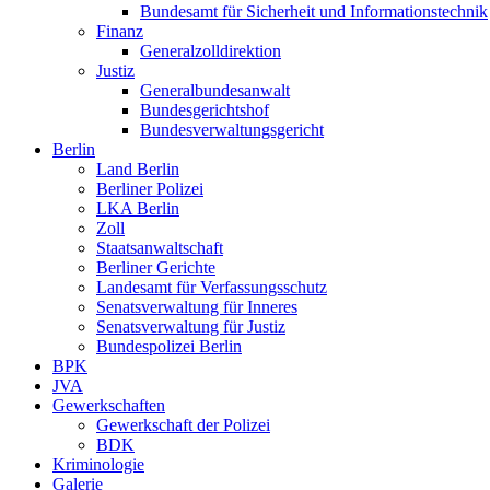
Bundesamt für Sicherheit und Informationstechnik
Finanz
Generalzolldirektion
Justiz
Generalbundesanwalt
Bundesgerichtshof
Bundesverwaltungsgericht
Berlin
Land Berlin
Berliner Polizei
LKA Berlin
Zoll
Staatsanwaltschaft
Berliner Gerichte
Landesamt für Verfassungsschutz
Senatsverwaltung für Inneres
Senatsverwaltung für Justiz
Bundespolizei Berlin
BPK
JVA
Gewerkschaften
Gewerkschaft der Polizei
BDK
Kriminologie
Galerie