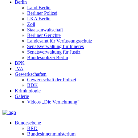
Berlin
Land Berlin
Berliner Polizei
LKA Berlin
Zoll
Staatsanwaltschaft
Berliner Gerichte
Landesamt für Verfassungsschutz
Senatsverwaltung für Inneres
Senatsverwaltung für Justiz
Bundespolizei Berlin
BPK
JVA
Gewerkschaften
Gewerkschaft der Polizei
BDK
Kriminologie
Galerie
Videos „Die Vernehmung“
Bundesebene
BRD
Bundesinnenministerium