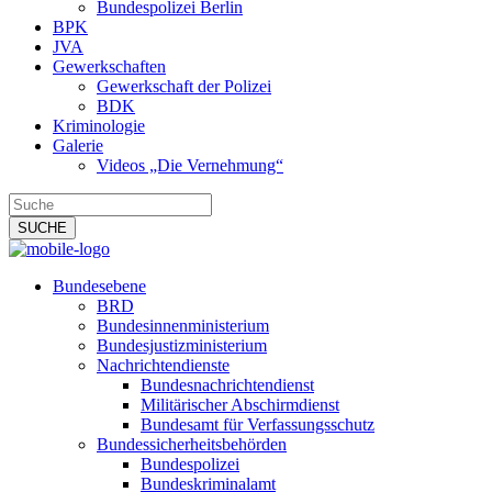
Bundespolizei Berlin
BPK
JVA
Gewerkschaften
Gewerkschaft der Polizei
BDK
Kriminologie
Galerie
Videos „Die Vernehmung“
Bundesebene
BRD
Bundesinnenministerium
Bundesjustizministerium
Nachrichtendienste
Bundesnachrichtendienst
Militärischer Abschirmdienst
Bundesamt für Verfassungsschutz
Bundessicherheitsbehörden
Bundespolizei
Bundeskriminalamt