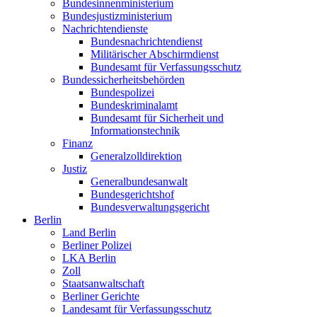
Bundesinnenministerium
Bundesjustizministerium
Nachrichtendienste
Bundesnachrichtendienst
Militärischer Abschirmdienst
Bundesamt für Verfassungsschutz
Bundessicherheitsbehörden
Bundespolizei
Bundeskriminalamt
Bundesamt für Sicherheit und
Informationstechnik
Finanz
Generalzolldirektion
Justiz
Generalbundesanwalt
Bundesgerichtshof
Bundesverwaltungsgericht
Berlin
Land Berlin
Berliner Polizei
LKA Berlin
Zoll
Staatsanwaltschaft
Berliner Gerichte
Landesamt für Verfassungsschutz