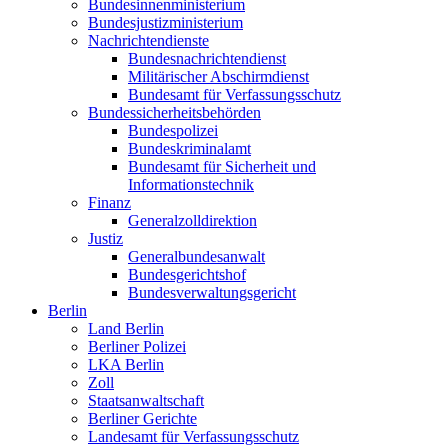
Bundesinnenministerium
Bundesjustizministerium
Nachrichtendienste
Bundesnachrichtendienst
Militärischer Abschirmdienst
Bundesamt für Verfassungsschutz
Bundessicherheitsbehörden
Bundespolizei
Bundeskriminalamt
Bundesamt für Sicherheit und
Informationstechnik
Finanz
Generalzolldirektion
Justiz
Generalbundesanwalt
Bundesgerichtshof
Bundesverwaltungsgericht
Berlin
Land Berlin
Berliner Polizei
LKA Berlin
Zoll
Staatsanwaltschaft
Berliner Gerichte
Landesamt für Verfassungsschutz