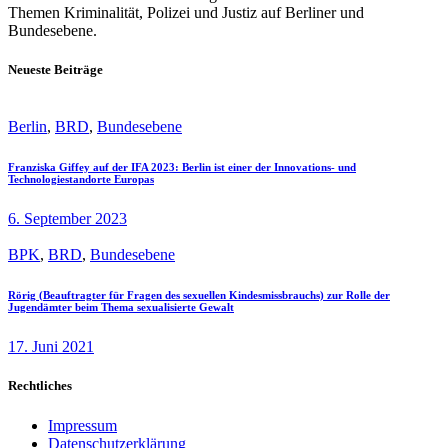
Themen Kriminalität, Polizei und Justiz auf Berliner und
Bundesebene.
Neueste Beiträge
Berlin
,
BRD
,
Bundesebene
Franziska Giffey auf der IFA 2023: Berlin ist einer der Innovations- und
Technologiestandorte Europas
6. September 2023
BPK
,
BRD
,
Bundesebene
Rörig (Beauftragter für Fragen des sexuellen Kindesmissbrauchs) zur Rolle der
Jugendämter beim Thema sexualisierte Gewalt
17. Juni 2021
Rechtliches
Impressum
Datenschutzerklärung