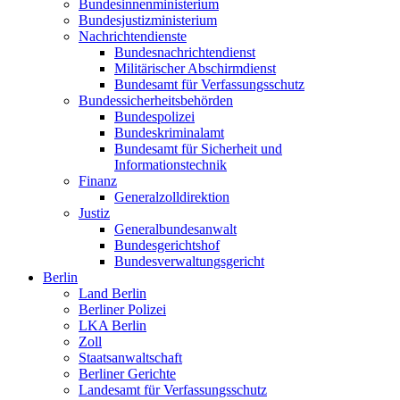
Bundesinnenministerium
Bundesjustizministerium
Nachrichtendienste
Bundesnachrichtendienst
Militärischer Abschirmdienst
Bundesamt für Verfassungsschutz
Bundessicherheitsbehörden
Bundespolizei
Bundeskriminalamt
Bundesamt für Sicherheit und
Informationstechnik
Finanz
Generalzolldirektion
Justiz
Generalbundesanwalt
Bundesgerichtshof
Bundesverwaltungsgericht
Berlin
Land Berlin
Berliner Polizei
LKA Berlin
Zoll
Staatsanwaltschaft
Berliner Gerichte
Landesamt für Verfassungsschutz