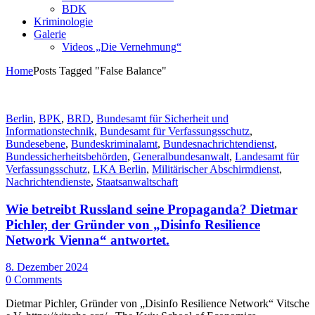
BDK
Kriminologie
Galerie
Videos „Die Vernehmung“
Home
Posts Tagged "False Balance"
Berlin
,
BPK
,
BRD
,
Bundesamt für Sicherheit und
Informationstechnik
,
Bundesamt für Verfassungsschutz
,
Bundesebene
,
Bundeskriminalamt
,
Bundesnachrichtendienst
,
Bundessicherheitsbehörden
,
Generalbundesanwalt
,
Landesamt für
Verfassungsschutz
,
LKA Berlin
,
Militärischer Abschirmdienst
,
Nachrichtendienste
,
Staatsanwaltschaft
Wie betreibt Russland seine Propaganda? Dietmar
Pichler, der Gründer von „Disinfo Resilience
Network Vienna“ antwortet.
8. Dezember 2024
0 Comments
Dietmar Pichler, Gründer von „Disinfo Resilience Network“ Vitsche