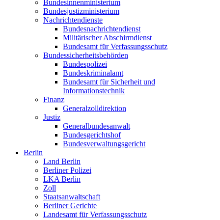
Bundesinnenministerium
Bundesjustizministerium
Nachrichtendienste
Bundesnachrichtendienst
Militärischer Abschirmdienst
Bundesamt für Verfassungsschutz
Bundessicherheitsbehörden
Bundespolizei
Bundeskriminalamt
Bundesamt für Sicherheit und
Informationstechnik
Finanz
Generalzolldirektion
Justiz
Generalbundesanwalt
Bundesgerichtshof
Bundesverwaltungsgericht
Berlin
Land Berlin
Berliner Polizei
LKA Berlin
Zoll
Staatsanwaltschaft
Berliner Gerichte
Landesamt für Verfassungsschutz