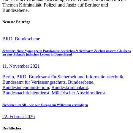
Themen Kriminalität, Polizei und Justiz auf Berliner und
Bundesebene.
Neueste Beiträge
BRD
,
Bundesebene
Schuster: Neue Synagoge in Potsdam ist deutliches & sichtbares Zeichen unseres Glaubens
an eine Zukunft jüdischen Lebens in Deutschland
11. November 2021
Berlin
,
BRD
,
Bundesamt für Sicherheit und Informationstechnik
,
Bundesamt für Verfassungsschutz
,
Bundesebene
,
Bundesinnenministerium
,
Bundeskriminalamt
,
Bundesnachrichtendienst
,
Militärischer Abschirmdienst
Sicherheit im All – wie wir Europa im Weltraum verteidigen
22. Februar 2026
Rechtliches