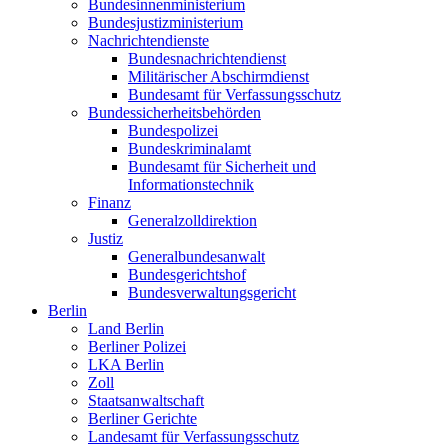
Bundesinnenministerium
Bundesjustizministerium
Nachrichtendienste
Bundesnachrichtendienst
Militärischer Abschirmdienst
Bundesamt für Verfassungsschutz
Bundessicherheitsbehörden
Bundespolizei
Bundeskriminalamt
Bundesamt für Sicherheit und
Informationstechnik
Finanz
Generalzolldirektion
Justiz
Generalbundesanwalt
Bundesgerichtshof
Bundesverwaltungsgericht
Berlin
Land Berlin
Berliner Polizei
LKA Berlin
Zoll
Staatsanwaltschaft
Berliner Gerichte
Landesamt für Verfassungsschutz