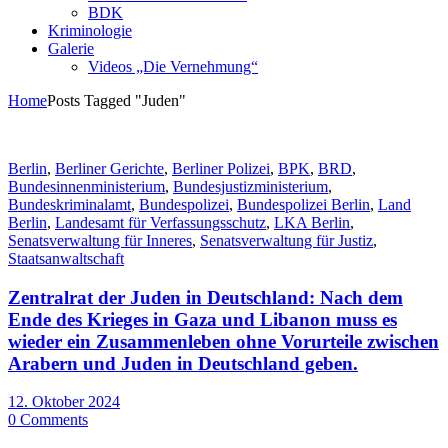
BDK
Kriminologie
Galerie
Videos „Die Vernehmung“
Home
Posts Tagged "Juden"
Berlin
,
Berliner Gerichte
,
Berliner Polizei
,
BPK
,
BRD
,
Bundesinnenministerium
,
Bundesjustizministerium
,
Bundeskriminalamt
,
Bundespolizei
,
Bundespolizei Berlin
,
Land
Berlin
,
Landesamt für Verfassungsschutz
,
LKA Berlin
,
Senatsverwaltung für Inneres
,
Senatsverwaltung für Justiz
,
Staatsanwaltschaft
Zentralrat der Juden in Deutschland: Nach dem
Ende des Krieges in Gaza und Libanon muss es
wieder ein Zusammenleben ohne Vorurteile zwischen
Arabern und Juden in Deutschland geben.
12. Oktober 2024
0 Comments