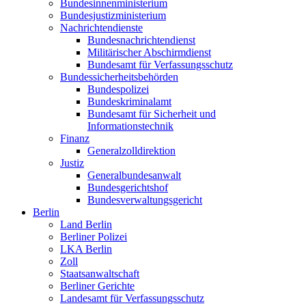
Bundesinnenministerium
Bundesjustizministerium
Nachrichtendienste
Bundesnachrichtendienst
Militärischer Abschirmdienst
Bundesamt für Verfassungsschutz
Bundessicherheitsbehörden
Bundespolizei
Bundeskriminalamt
Bundesamt für Sicherheit und
Informationstechnik
Finanz
Generalzolldirektion
Justiz
Generalbundesanwalt
Bundesgerichtshof
Bundesverwaltungsgericht
Berlin
Land Berlin
Berliner Polizei
LKA Berlin
Zoll
Staatsanwaltschaft
Berliner Gerichte
Landesamt für Verfassungsschutz