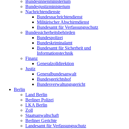
Bundesinnenministerium
Bundesjustizministerium
Nachrichtendienste
Bundesnachrichtendienst
Militärischer Abschirmdienst
Bundesamt für Verfassungsschutz
Bundessicherheitsbehörden
Bundespolizei
Bundeskriminalamt
Bundesamt für Sicherheit und
Informationstechnik
Finanz
Generalzolldirektion
Justiz
Generalbundesanwalt
Bundesgerichtshof
Bundesverwaltungsgericht
Berlin
Land Berlin
Berliner Polizei
LKA Berlin
Zoll
Staatsanwaltschaft
Berliner Gerichte
Landesamt für Verfassungsschutz