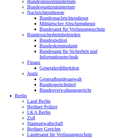
Bundesinnenministerium
Bundesjustizministerium
Nachrichtendienste
Bundesnachrichtendienst
Militärischer Abschirmdienst
Bundesamt für Verfassungsschutz
Bundessicherheitsbehörden
Bundespolizei
Bundeskriminalamt
Bundesamt für Sicherheit und
Informationstechnik
Finanz
Generalzolldirektion
Justiz
Generalbundesanwalt
Bundesgerichtshof
Bundesverwaltungsgericht
Berlin
Land Berlin
Berliner Polizei
LKA Berlin
Zoll
Staatsanwaltschaft
Berliner Gerichte
Landesamt für Verfassungsschutz