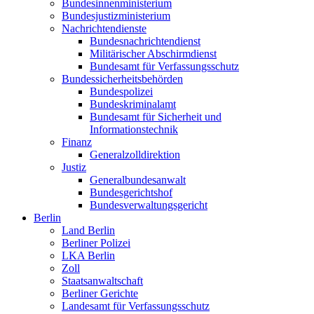
Bundesinnenministerium
Bundesjustizministerium
Nachrichtendienste
Bundesnachrichtendienst
Militärischer Abschirmdienst
Bundesamt für Verfassungsschutz
Bundessicherheitsbehörden
Bundespolizei
Bundeskriminalamt
Bundesamt für Sicherheit und
Informationstechnik
Finanz
Generalzolldirektion
Justiz
Generalbundesanwalt
Bundesgerichtshof
Bundesverwaltungsgericht
Berlin
Land Berlin
Berliner Polizei
LKA Berlin
Zoll
Staatsanwaltschaft
Berliner Gerichte
Landesamt für Verfassungsschutz