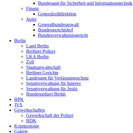
Bundesamt für Sicherheit und Informationstechnik
Finanz
Generalzolldirektion
Justiz
Generalbundesanwalt
Bundesgerichtshof
Bundesverwaltungsgericht
Berlin
Land Berlin
Berliner Polizei
LKA Berlin
Zoll
Staatsanwaltschaft
Berliner Gerichte
Landesamt für Verfassungsschutz
Senatsverwaltung für Inneres
Senatsverwaltung für Justiz
Bundespolizei Berlin
BPK
JVA
Gewerkschaften
Gewerkschaft der Polizei
BDK
Kriminologie
Galerie