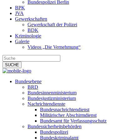
Bundespolizei Berlin
BPK
JVA
Gewerkschaften
Gewerkschaft der Polizei
BDK
Kriminologie
Galerie
Videos „Die Vernehmung“
Bundesebene
BRD
Bundesinnenministerium
Bundesjustizministerium
Nachrichtendienste
Bundesnachrichtendienst
Militärischer Abschirmdienst
Bundesamt für Verfassungsschutz
Bundessicherheitsbehörden
Bundespolizei
Bundeskriminalamt