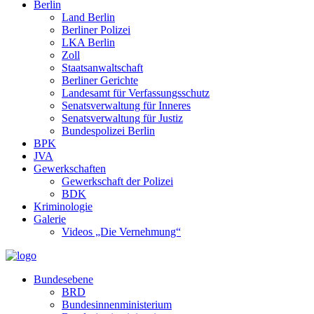
Berlin
Land Berlin
Berliner Polizei
LKA Berlin
Zoll
Staatsanwaltschaft
Berliner Gerichte
Landesamt für Verfassungsschutz
Senatsverwaltung für Inneres
Senatsverwaltung für Justiz
Bundespolizei Berlin
BPK
JVA
Gewerkschaften
Gewerkschaft der Polizei
BDK
Kriminologie
Galerie
Videos „Die Vernehmung“
Bundesebene
BRD
Bundesinnenministerium