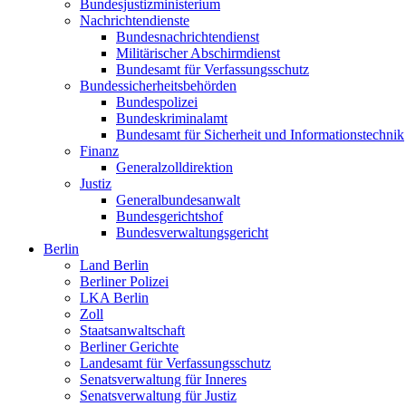
Bundesjustizministerium
Nachrichtendienste
Bundesnachrichtendienst
Militärischer Abschirmdienst
Bundesamt für Verfassungsschutz
Bundessicherheitsbehörden
Bundespolizei
Bundeskriminalamt
Bundesamt für Sicherheit und Informationstechnik
Finanz
Generalzolldirektion
Justiz
Generalbundesanwalt
Bundesgerichtshof
Bundesverwaltungsgericht
Berlin
Land Berlin
Berliner Polizei
LKA Berlin
Zoll
Staatsanwaltschaft
Berliner Gerichte
Landesamt für Verfassungsschutz
Senatsverwaltung für Inneres
Senatsverwaltung für Justiz