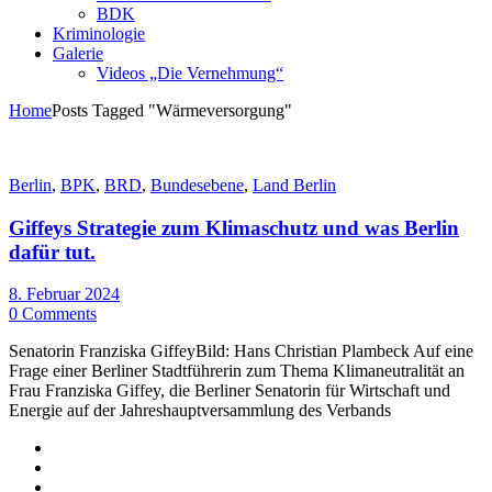
BDK
Kriminologie
Galerie
Videos „Die Vernehmung“
Home
Posts Tagged "Wärmeversorgung"
Berlin
,
BPK
,
BRD
,
Bundesebene
,
Land Berlin
Giffeys Strategie zum Klimaschutz und was Berlin
dafür tut.
8. Februar 2024
0 Comments
Senatorin Franziska GiffeyBild: Hans Christian Plambeck Auf eine
Frage einer Berliner Stadtführerin zum Thema Klimaneutralität an
Frau Franziska Giffey, die Berliner Senatorin für Wirtschaft und
Energie auf der Jahreshauptversammlung des Verbands