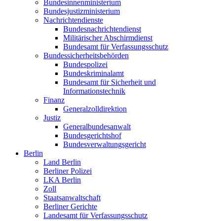
Bundesinnenministerium
Bundesjustizministerium
Nachrichtendienste
Bundesnachrichtendienst
Militärischer Abschirmdienst
Bundesamt für Verfassungsschutz
Bundessicherheitsbehörden
Bundespolizei
Bundeskriminalamt
Bundesamt für Sicherheit und
Informationstechnik
Finanz
Generalzolldirektion
Justiz
Generalbundesanwalt
Bundesgerichtshof
Bundesverwaltungsgericht
Berlin
Land Berlin
Berliner Polizei
LKA Berlin
Zoll
Staatsanwaltschaft
Berliner Gerichte
Landesamt für Verfassungsschutz