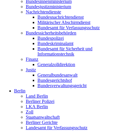
Bundesinnenministerium
Bundesjustizministerium
Nachrichtendienste
Bundesnachrichtendienst
Militärischer Abschirmdienst
Bundesamt für Verfassungsschutz
Bundessicherheitsbehörden
Bundespolizei
Bundeskriminalamt
Bundesamt für Sicherheit und
Informationstechnik
Finanz
Generalzolldirektion
Justiz
Generalbundesanwalt
Bundesgerichtshof
Bundesverwaltungsgericht
Berlin
Land Berlin
Berliner Polizei
LKA Berlin
Zoll
Staatsanwaltschaft
Berliner Gerichte
Landesamt für Verfassungsschutz