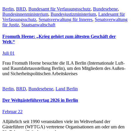
Berlin
,
BRD
,
Bundesamt für Verfassungsschutz
,
Bundesebene
,
Bundesinnenministerium
,
Bundesjustizministerium
,
Landesamt für
Verfassungsschutz
,
Senatsverwaltung für Inneres
,
Senatsverwaltung
für Justiz
,
Staatsanwaltschaft
Fromuth Heene: „Krieg gehört zum ältesten Geschäft der
Welt.“
Juli 01
Frau Fromuth Heene besuchte die ILA Berlin (Internationale Luft-
und Raumfahrtausstellung Berlin), um den Mitgliedern des Außen-
und Sicherheitspolitischen Arbeitskreises
Berlin
,
BRD
,
Bundesebene
,
Land Berlin
Der Weltgästeführertag 2026 in Berlin
Februar 22
Alljährlich seit 1990 veranstalten viele im Weltverband der
Gästeführer (WFTGA) vertretene Organisationen am oder um den