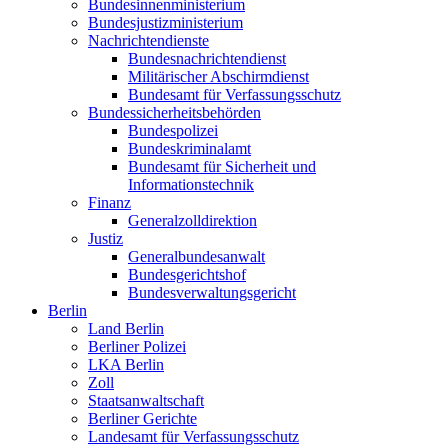
Bundesinnenministerium
Bundesjustizministerium
Nachrichtendienste
Bundesnachrichtendienst
Militärischer Abschirmdienst
Bundesamt für Verfassungsschutz
Bundessicherheitsbehörden
Bundespolizei
Bundeskriminalamt
Bundesamt für Sicherheit und
Informationstechnik
Finanz
Generalzolldirektion
Justiz
Generalbundesanwalt
Bundesgerichtshof
Bundesverwaltungsgericht
Berlin
Land Berlin
Berliner Polizei
LKA Berlin
Zoll
Staatsanwaltschaft
Berliner Gerichte
Landesamt für Verfassungsschutz