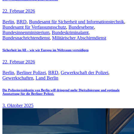
22. Februar 2026
Berlin
,
BRD
,
Bundesamt für Sicherheit und Informationstechnik
,
Bundesamt für Verfassungsschutz
,
Bundesebene
,
Bundesinnenministerium
,
Bundeskriminalamt
,
Bundesnachrichtendienst
,
Militärischer Abschirmdienst
Sicherheit im All – wie wir Europa im Weltraum verteidigen
22. Februar 2026
Berlin
,
Berliner Polizei
,
BRD
,
Gewerkschaft der Polizei
,
Gewerkschaften
,
Land Berlin
Die Polizeipräsidentin von Berlin will dringend mehr Digitalisierung und optimale
Ausstattung für die Berliner Polizei.
3. Oktober 2025