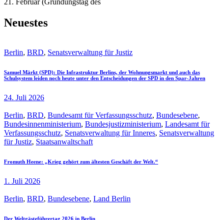
21. Februar (Gründungstag des
Neuestes
Berlin
,
BRD
,
Senatsverwaltung für Justiz
Samuel Märkt (SPD): Die Infrastruktur Berlins, der Wohnungsmarkt und auch das
Schulsystem leiden noch heute unter den Entscheidungen der SPD in den Spar-Jahren
24. Juli 2026
Berlin
,
BRD
,
Bundesamt für Verfassungsschutz
,
Bundesebene
,
Bundesinnenministerium
,
Bundesjustizministerium
,
Landesamt für
Verfassungsschutz
,
Senatsverwaltung für Inneres
,
Senatsverwaltung
für Justiz
,
Staatsanwaltschaft
Fromuth Heene: „Krieg gehört zum ältesten Geschäft der Welt.“
1. Juli 2026
Berlin
,
BRD
,
Bundesebene
,
Land Berlin
Der Weltgästeführertag 2026 in Berlin