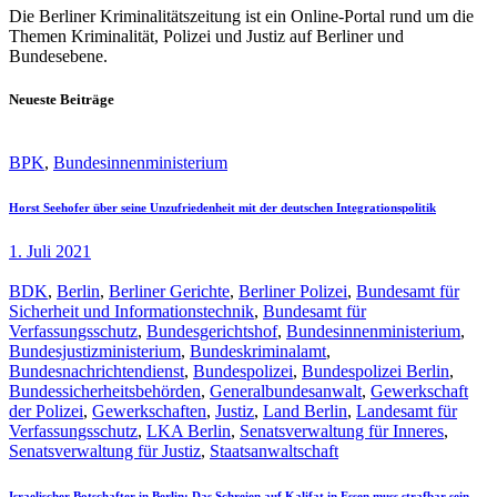
Die Berliner Kriminalitätszeitung ist ein Online-Portal rund um die
Themen Kriminalität, Polizei und Justiz auf Berliner und
Bundesebene.
Neueste Beiträge
BPK
,
Bundesinnenministerium
Horst Seehofer über seine Unzufriedenheit mit der deutschen Integrationspolitik
1. Juli 2021
BDK
,
Berlin
,
Berliner Gerichte
,
Berliner Polizei
,
Bundesamt für
Sicherheit und Informationstechnik
,
Bundesamt für
Verfassungsschutz
,
Bundesgerichtshof
,
Bundesinnenministerium
,
Bundesjustizministerium
,
Bundeskriminalamt
,
Bundesnachrichtendienst
,
Bundespolizei
,
Bundespolizei Berlin
,
Bundessicherheitsbehörden
,
Generalbundesanwalt
,
Gewerkschaft
der Polizei
,
Gewerkschaften
,
Justiz
,
Land Berlin
,
Landesamt für
Verfassungsschutz
,
LKA Berlin
,
Senatsverwaltung für Inneres
,
Senatsverwaltung für Justiz
,
Staatsanwaltschaft
Israelischer Botschafter in Berlin: Das Schreien auf Kalifat in Essen muss strafbar sein.