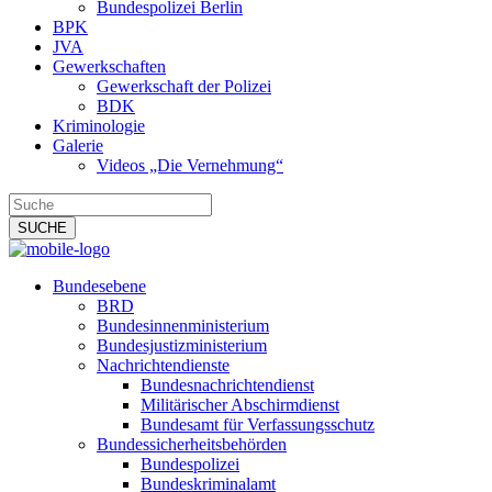
Bundespolizei Berlin
BPK
JVA
Gewerkschaften
Gewerkschaft der Polizei
BDK
Kriminologie
Galerie
Videos „Die Vernehmung“
Bundesebene
BRD
Bundesinnenministerium
Bundesjustizministerium
Nachrichtendienste
Bundesnachrichtendienst
Militärischer Abschirmdienst
Bundesamt für Verfassungsschutz
Bundessicherheitsbehörden
Bundespolizei
Bundeskriminalamt