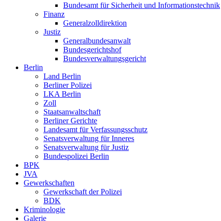
Bundesamt für Sicherheit und Informationstechnik
Finanz
Generalzolldirektion
Justiz
Generalbundesanwalt
Bundesgerichtshof
Bundesverwaltungsgericht
Berlin
Land Berlin
Berliner Polizei
LKA Berlin
Zoll
Staatsanwaltschaft
Berliner Gerichte
Landesamt für Verfassungsschutz
Senatsverwaltung für Inneres
Senatsverwaltung für Justiz
Bundespolizei Berlin
BPK
JVA
Gewerkschaften
Gewerkschaft der Polizei
BDK
Kriminologie
Galerie