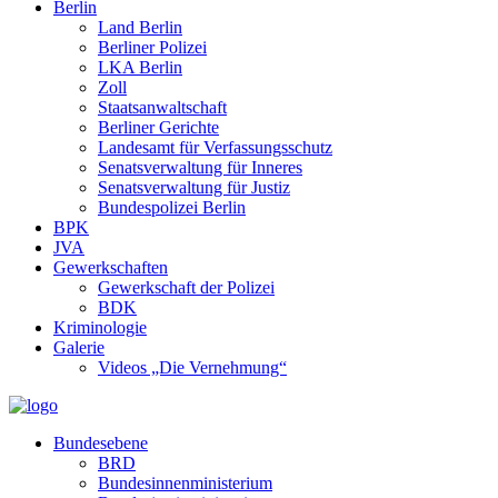
Berlin
Land Berlin
Berliner Polizei
LKA Berlin
Zoll
Staatsanwaltschaft
Berliner Gerichte
Landesamt für Verfassungsschutz
Senatsverwaltung für Inneres
Senatsverwaltung für Justiz
Bundespolizei Berlin
BPK
JVA
Gewerkschaften
Gewerkschaft der Polizei
BDK
Kriminologie
Galerie
Videos „Die Vernehmung“
Bundesebene
BRD
Bundesinnenministerium