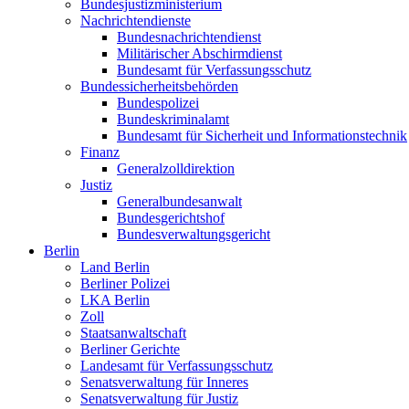
Bundesjustizministerium
Nachrichtendienste
Bundesnachrichtendienst
Militärischer Abschirmdienst
Bundesamt für Verfassungsschutz
Bundessicherheitsbehörden
Bundespolizei
Bundeskriminalamt
Bundesamt für Sicherheit und Informationstechnik
Finanz
Generalzolldirektion
Justiz
Generalbundesanwalt
Bundesgerichtshof
Bundesverwaltungsgericht
Berlin
Land Berlin
Berliner Polizei
LKA Berlin
Zoll
Staatsanwaltschaft
Berliner Gerichte
Landesamt für Verfassungsschutz
Senatsverwaltung für Inneres
Senatsverwaltung für Justiz