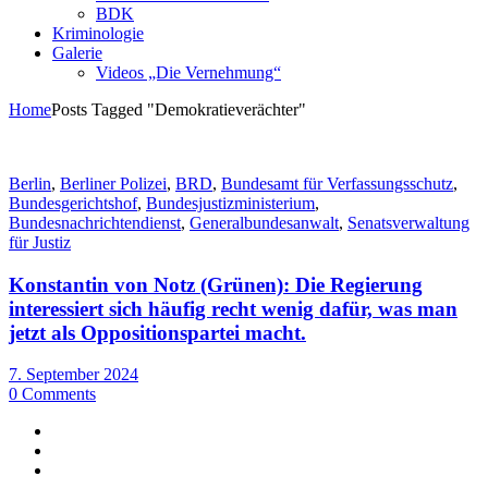
BDK
Kriminologie
Galerie
Videos „Die Vernehmung“
Home
Posts Tagged "Demokratieverächter"
Berlin
,
Berliner Polizei
,
BRD
,
Bundesamt für Verfassungsschutz
,
Bundesgerichtshof
,
Bundesjustizministerium
,
Bundesnachrichtendienst
,
Generalbundesanwalt
,
Senatsverwaltung
für Justiz
Konstantin von Notz (Grünen): Die Regierung
interessiert sich häufig recht wenig dafür, was man
jetzt als Oppositionspartei macht.
7. September 2024
0 Comments