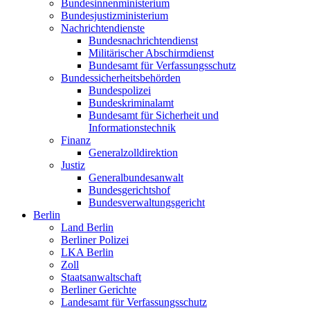
Bundesinnenministerium
Bundesjustizministerium
Nachrichtendienste
Bundesnachrichtendienst
Militärischer Abschirmdienst
Bundesamt für Verfassungsschutz
Bundessicherheitsbehörden
Bundespolizei
Bundeskriminalamt
Bundesamt für Sicherheit und
Informationstechnik
Finanz
Generalzolldirektion
Justiz
Generalbundesanwalt
Bundesgerichtshof
Bundesverwaltungsgericht
Berlin
Land Berlin
Berliner Polizei
LKA Berlin
Zoll
Staatsanwaltschaft
Berliner Gerichte
Landesamt für Verfassungsschutz