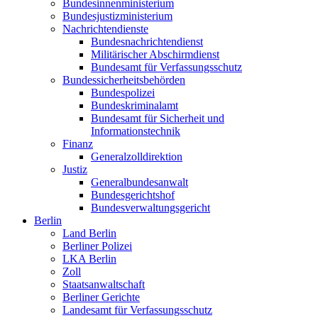
Bundesinnenministerium
Bundesjustizministerium
Nachrichtendienste
Bundesnachrichtendienst
Militärischer Abschirmdienst
Bundesamt für Verfassungsschutz
Bundessicherheitsbehörden
Bundespolizei
Bundeskriminalamt
Bundesamt für Sicherheit und
Informationstechnik
Finanz
Generalzolldirektion
Justiz
Generalbundesanwalt
Bundesgerichtshof
Bundesverwaltungsgericht
Berlin
Land Berlin
Berliner Polizei
LKA Berlin
Zoll
Staatsanwaltschaft
Berliner Gerichte
Landesamt für Verfassungsschutz