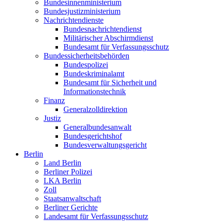
Bundesinnenministerium
Bundesjustizministerium
Nachrichtendienste
Bundesnachrichtendienst
Militärischer Abschirmdienst
Bundesamt für Verfassungsschutz
Bundessicherheitsbehörden
Bundespolizei
Bundeskriminalamt
Bundesamt für Sicherheit und
Informationstechnik
Finanz
Generalzolldirektion
Justiz
Generalbundesanwalt
Bundesgerichtshof
Bundesverwaltungsgericht
Berlin
Land Berlin
Berliner Polizei
LKA Berlin
Zoll
Staatsanwaltschaft
Berliner Gerichte
Landesamt für Verfassungsschutz