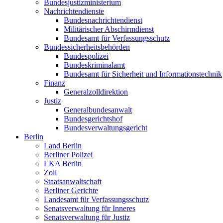
Bundesjustizministerium
Nachrichtendienste
Bundesnachrichtendienst
Militärischer Abschirmdienst
Bundesamt für Verfassungsschutz
Bundessicherheitsbehörden
Bundespolizei
Bundeskriminalamt
Bundesamt für Sicherheit und Informationstechnik
Finanz
Generalzolldirektion
Justiz
Generalbundesanwalt
Bundesgerichtshof
Bundesverwaltungsgericht
Berlin
Land Berlin
Berliner Polizei
LKA Berlin
Zoll
Staatsanwaltschaft
Berliner Gerichte
Landesamt für Verfassungsschutz
Senatsverwaltung für Inneres
Senatsverwaltung für Justiz