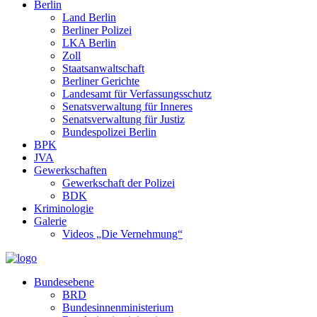
Berlin
Land Berlin
Berliner Polizei
LKA Berlin
Zoll
Staatsanwaltschaft
Berliner Gerichte
Landesamt für Verfassungsschutz
Senatsverwaltung für Inneres
Senatsverwaltung für Justiz
Bundespolizei Berlin
BPK
JVA
Gewerkschaften
Gewerkschaft der Polizei
BDK
Kriminologie
Galerie
Videos „Die Vernehmung“
Bundesebene
BRD
Bundesinnenministerium