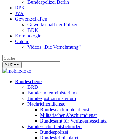
Bundespolizei Berlin
BPK
JVA
Gewerkschaften
Gewerkschaft der Polizei
BDK
Kriminologie
Galerie
Videos „Die Vernehmung“
Bundesebene
BRD
Bundesinnenministerium
Bundesjustizministerium
Nachrichtendienste
Bundesnachrichtendienst
Militärischer Abschirmdienst
Bundesamt für Verfassungsschutz
Bundessicherheitsbehörden
Bundespolizei
Bundeskriminalamt