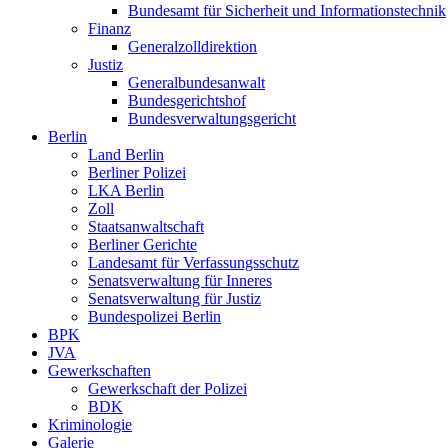
Bundesamt für Sicherheit und Informationstechnik
Finanz
Generalzolldirektion
Justiz
Generalbundesanwalt
Bundesgerichtshof
Bundesverwaltungsgericht
Berlin
Land Berlin
Berliner Polizei
LKA Berlin
Zoll
Staatsanwaltschaft
Berliner Gerichte
Landesamt für Verfassungsschutz
Senatsverwaltung für Inneres
Senatsverwaltung für Justiz
Bundespolizei Berlin
BPK
JVA
Gewerkschaften
Gewerkschaft der Polizei
BDK
Kriminologie
Galerie