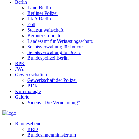
Berlin
Land Berlin
Berliner Polizei
LKA Berlin
Zoll
Staatsanwaltschaft
Berliner Gerichte
Landesamt für Verfassungsschutz
Senatsverwaltung für Inneres
Senatsverwaltung für Justiz
Bundespolizei Berlin
BPK
JVA
Gewerkschaften
Gewerkschaft der Polizei
BDK
Kriminologie
Galerie
Videos „Die Vernehmung“
Bundesebene
BRD
Bundesinnenministerium