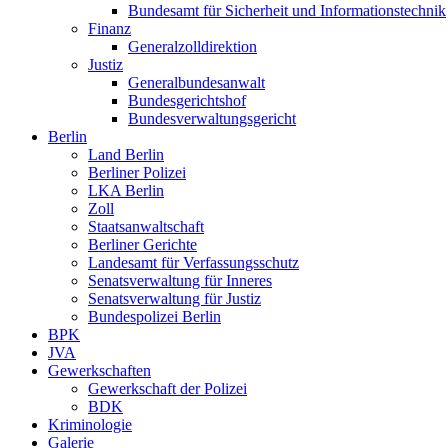
Bundesamt für Sicherheit und Informationstechnik
Finanz
Generalzolldirektion
Justiz
Generalbundesanwalt
Bundesgerichtshof
Bundesverwaltungsgericht
Berlin
Land Berlin
Berliner Polizei
LKA Berlin
Zoll
Staatsanwaltschaft
Berliner Gerichte
Landesamt für Verfassungsschutz
Senatsverwaltung für Inneres
Senatsverwaltung für Justiz
Bundespolizei Berlin
BPK
JVA
Gewerkschaften
Gewerkschaft der Polizei
BDK
Kriminologie
Galerie