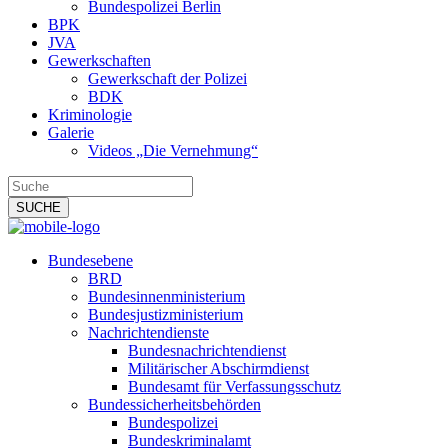
Bundespolizei Berlin
BPK
JVA
Gewerkschaften
Gewerkschaft der Polizei
BDK
Kriminologie
Galerie
Videos „Die Vernehmung“
Bundesebene
BRD
Bundesinnenministerium
Bundesjustizministerium
Nachrichtendienste
Bundesnachrichtendienst
Militärischer Abschirmdienst
Bundesamt für Verfassungsschutz
Bundessicherheitsbehörden
Bundespolizei
Bundeskriminalamt