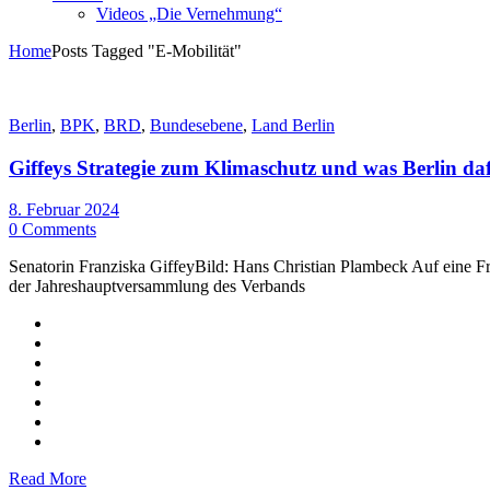
Videos „Die Vernehmung“
Home
Posts Tagged "E-Mobilität"
Berlin
,
BPK
,
BRD
,
Bundesebene
,
Land Berlin
Giffeys Strategie zum Klimaschutz und was Berlin daf
8. Februar 2024
0 Comments
Senatorin Franziska GiffeyBild: Hans Christian Plambeck Auf eine Fra
der Jahreshauptversammlung des Verbands
Read More