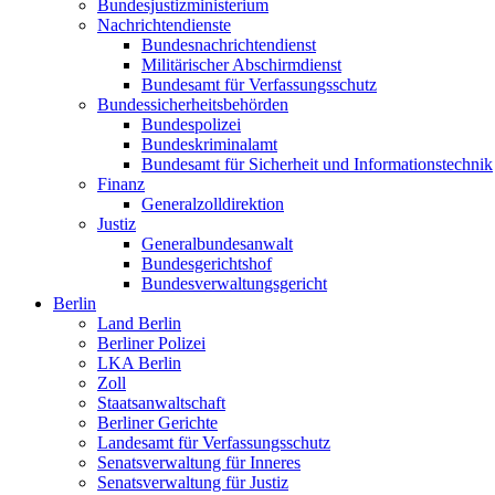
Bundesjustizministerium
Nachrichtendienste
Bundesnachrichtendienst
Militärischer Abschirmdienst
Bundesamt für Verfassungsschutz
Bundessicherheitsbehörden
Bundespolizei
Bundeskriminalamt
Bundesamt für Sicherheit und Informationstechnik
Finanz
Generalzolldirektion
Justiz
Generalbundesanwalt
Bundesgerichtshof
Bundesverwaltungsgericht
Berlin
Land Berlin
Berliner Polizei
LKA Berlin
Zoll
Staatsanwaltschaft
Berliner Gerichte
Landesamt für Verfassungsschutz
Senatsverwaltung für Inneres
Senatsverwaltung für Justiz