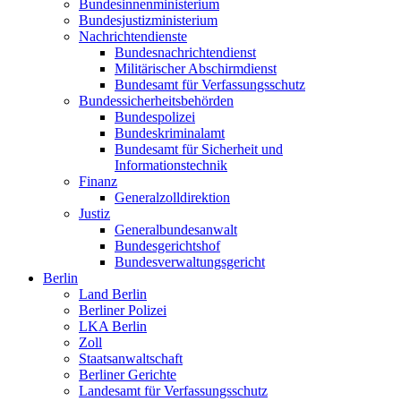
Bundesinnenministerium
Bundesjustizministerium
Nachrichtendienste
Bundesnachrichtendienst
Militärischer Abschirmdienst
Bundesamt für Verfassungsschutz
Bundessicherheitsbehörden
Bundespolizei
Bundeskriminalamt
Bundesamt für Sicherheit und
Informationstechnik
Finanz
Generalzolldirektion
Justiz
Generalbundesanwalt
Bundesgerichtshof
Bundesverwaltungsgericht
Berlin
Land Berlin
Berliner Polizei
LKA Berlin
Zoll
Staatsanwaltschaft
Berliner Gerichte
Landesamt für Verfassungsschutz