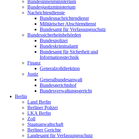
Bundesinnenministerium
Bundesjustizministerium
Nachrichtendienste
Bundesnachrichtendienst
Militärischer Abschirmdienst
Bundesamt für Verfassungsschutz
Bundessicherheitsbehörden
Bundespolizei
Bundeskriminalamt
Bundesamt für Sicherheit und
Informationstechnik
Finanz
Generalzolldirektion
Justiz
Generalbundesanwalt
Bundesgerichtshof
Bundesverwaltungsgericht
Berlin
Land Berlin
Berliner Polizei
LKA Berlin
Zoll
Staatsanwaltschaft
Berliner Gerichte
Landesamt für Verfassungsschutz