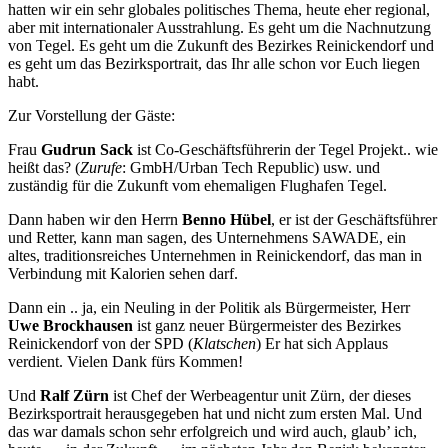
hatten wir ein sehr globales politisches Thema, heute eher regional,
aber mit internationaler Ausstrahlung. Es geht um die Nachnutzung
von Tegel. Es geht um die Zukunft des Bezirkes Reinickendorf und
es geht um das Bezirksportrait, das Ihr alle schon vor Euch liegen
habt.
Zur Vorstellung der Gäste:
Frau
Gudrun Sack
ist Co-Geschäftsführerin der Tegel Projekt.. wie
heißt das? (
Zurufe
: GmbH/Urban Tech Republic) usw. und
zuständig für die Zukunft vom ehemaligen Flughafen Tegel.
Dann haben wir den Herrn
Benno Hübel
, er ist der Geschäftsführer
und Retter, kann man sagen, des Unternehmens SAWADE, ein
altes, traditionsreiches Unternehmen in Reinickendorf, das man in
Verbindung mit Kalorien sehen darf.
Dann ein .. ja, ein Neuling in der Politik als Bürgermeister, Herr
Uwe Brockhausen
ist ganz neuer Bürgermeister des Bezirkes
Reinickendorf von der SPD (
Klatschen
) Er hat sich Applaus
verdient. Vielen Dank fürs Kommen!
Und
Ralf Zürn
ist Chef der Werbeagentur unit Zürn, der dieses
Bezirksportrait herausgegeben hat und nicht zum ersten Mal. Und
das war damals schon sehr erfolgreich und wird auch, glaub’ ich,