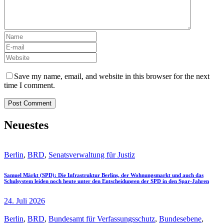
Save my name, email, and website in this browser for the next
time I comment.
Neuestes
Berlin
,
BRD
,
Senatsverwaltung für Justiz
Samuel Märkt (SPD): Die Infrastruktur Berlins, der Wohnungsmarkt und auch das
Schulsystem leiden noch heute unter den Entscheidungen der SPD in den Spar-Jahren
24. Juli 2026
Berlin
,
BRD
,
Bundesamt für Verfassungsschutz
,
Bundesebene
,