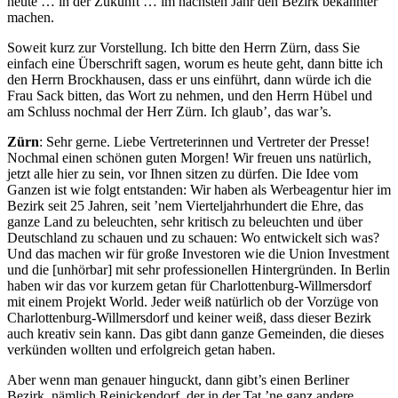
heute … in der Zukunft … im nächsten Jahr den Bezirk bekannter
machen.
Soweit kurz zur Vorstellung. Ich bitte den Herrn Zürn, dass Sie
einfach eine Überschrift sagen, worum es heute geht, dann bitte ich
den Herrn Brockhausen, dass er uns einführt, dann würde ich die
Frau Sack bitten, das Wort zu nehmen, und den Herrn Hübel und
am Schluss nochmal der Herr Zürn. Ich glaub’, das war’s.
Zürn
: Sehr gerne. Liebe Vertreterinnen und Vertreter der Presse!
Nochmal einen schönen guten Morgen! Wir freuen uns natürlich,
jetzt alle hier zu sein, vor Ihnen sitzen zu dürfen. Die Idee vom
Ganzen ist wie folgt entstanden: Wir haben als Werbeagentur hier im
Bezirk seit 25 Jahren, seit ’nem Vierteljahrhundert die Ehre, das
ganze Land zu beleuchten, sehr kritisch zu beleuchten und über
Deutschland zu schauen und zu schauen: Wo entwickelt sich was?
Und das machen wir für große Investoren wie die Union Investment
und die [unhörbar] mit sehr professionellen Hintergründen. In Berlin
haben wir das vor kurzem getan für Charlottenburg-Willmersdorf
mit einem Projekt World. Jeder weiß natürlich ob der Vorzüge von
Charlottenburg-Willmersdorf und keiner weiß, dass dieser Bezirk
auch kreativ sein kann. Das gibt dann ganze Gemeinden, die dieses
verkünden wollten und erfolgreich getan haben.
Aber wenn man genauer hinguckt, dann gibt’s einen Berliner
Bezirk, nämlich Reinickendorf, der in der Tat ’ne ganz andere