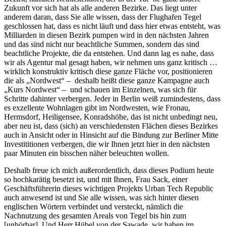
Zukunft vor sich hat als alle anderen Bezirke. Das liegt unter
anderem daran, dass Sie alle wissen, dass der Flughafen Tegel
geschlossen hat, dass es nicht läuft und dass hier etwas entsteht, was
Milliarden in diesen Bezirk pumpen wird in den nächsten Jahren
und das sind nicht nur beachtliche Summen, sondern das sind
beachtliche Projekte, die da entstehen. Und dann lag es nahe, dass
wir als Agentur mal gesagt haben, wir nehmen uns ganz kritisch …
wirklich konstruktiv kritisch diese ganze Fläche vor, positionieren
die als „Nordwest“ – deshalb heißt diese ganze Kampagne auch
„Kurs Nordwest“ – und schauen im Einzelnen, was sich für
Schritte dahinter verbergen. Jeder in Berlin weiß zumindestens, dass
es exzellente Wohnlagen gibt im Nordwesten, wie Fronau,
Hermsdorf, Heiligensee, Konradshöhe, das ist nicht unbedingt neu,
aber neu ist, dass (sich) an verschiedensten Flächen dieses Bezirkes
auch in Ansicht oder in Hinsicht auf die Bindung zur Berliner Mitte
Investititionen verbergen, die wir Ihnen jetzt hier in den nächsten
paar Minuten ein bisschen näher beleuchten wollen.
Deshalb freue ich mich außerordentlich, dass dieses Podium heute
so hochkarätig besetzt ist, und mit Ihnen, Frau Sack, einer
Geschäftsführerin dieses wichtigen Projekts Urban Tech Republic
auch anwesend ist und Sie alle wissen, was sich hinter diesen
englischen Wörtern verbindet und versteckt, nämlich die
Nachnutzung des gesamten Areals von Tegel bis hin zum
[unhörbar]. Und Herr Hübel von der Sawade, wir haben im