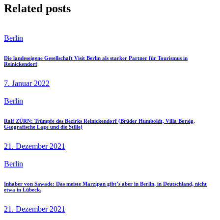
Related posts
Berlin
Die landeseigene Gesellschaft Visit Berlin als starker Partner für Tourismus in
Reinickendorf
7. Januar 2022
Berlin
Ralf ZÜRN: Trümpfe des Bezirks Reinickendorf (Brüder Humboldt, Villa Borsig,
Geografische Lage und die Stille)
21. Dezember 2021
Berlin
Inhaber von Sawade: Das meiste Marzipan gibt’s aber in Berlin, in Deutschland, nicht
etwa in Lübeck.
21. Dezember 2021