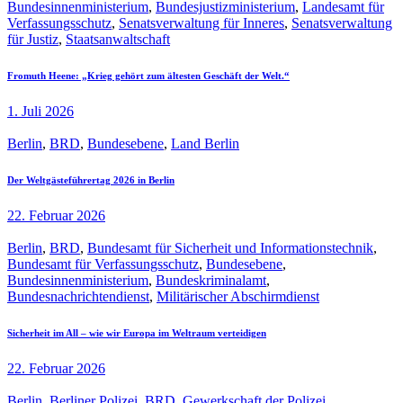
Bundesinnenministerium
,
Bundesjustizministerium
,
Landesamt für
Verfassungsschutz
,
Senatsverwaltung für Inneres
,
Senatsverwaltung
für Justiz
,
Staatsanwaltschaft
Fromuth Heene: „Krieg gehört zum ältesten Geschäft der Welt.“
1. Juli 2026
Berlin
,
BRD
,
Bundesebene
,
Land Berlin
Der Weltgästeführertag 2026 in Berlin
22. Februar 2026
Berlin
,
BRD
,
Bundesamt für Sicherheit und Informationstechnik
,
Bundesamt für Verfassungsschutz
,
Bundesebene
,
Bundesinnenministerium
,
Bundeskriminalamt
,
Bundesnachrichtendienst
,
Militärischer Abschirmdienst
Sicherheit im All – wie wir Europa im Weltraum verteidigen
22. Februar 2026
Berlin
,
Berliner Polizei
,
BRD
,
Gewerkschaft der Polizei
,