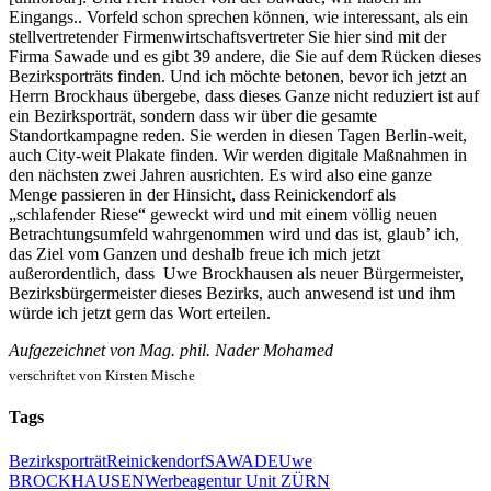
Eingangs.. Vorfeld schon sprechen können, wie interessant, als ein
stellvertretender Firmenwirtschaftsvertreter Sie hier sind mit der
Firma Sawade und es gibt 39 andere, die Sie auf dem Rücken dieses
Bezirksporträts finden. Und ich möchte betonen, bevor ich jetzt an
Herrn Brockhaus übergebe, dass dieses Ganze nicht reduziert ist auf
ein Bezirksporträt, sondern dass wir über die gesamte
Standortkampagne reden. Sie werden in diesen Tagen Berlin-weit,
auch City-weit Plakate finden. Wir werden digitale Maßnahmen in
den nächsten zwei Jahren ausrichten. Es wird also eine ganze
Menge passieren in der Hinsicht, dass Reinickendorf als
„schlafender Riese“ geweckt wird und mit einem völlig neuen
Betrachtungsumfeld wahrgenommen wird und das ist, glaub’ ich,
das Ziel vom Ganzen und deshalb freue ich mich jetzt
außerordentlich, dass Uwe Brockhausen als neuer Bürgermeister,
Bezirksbürgermeister dieses Bezirks, auch anwesend ist und ihm
würde ich jetzt gern das Wort erteilen.
Aufgezeichnet von Mag. phil. Nader Mohamed
verschriftet von Kirsten Mische
Tags
Bezirksporträt
Reinickendorf
SAWADE
Uwe
BROCKHAUSEN
Werbeagentur Unit ZÜRN