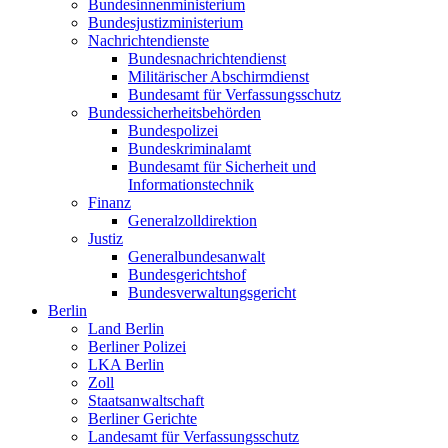
Bundesinnenministerium
Bundesjustizministerium
Nachrichtendienste
Bundesnachrichtendienst
Militärischer Abschirmdienst
Bundesamt für Verfassungsschutz
Bundessicherheitsbehörden
Bundespolizei
Bundeskriminalamt
Bundesamt für Sicherheit und
Informationstechnik
Finanz
Generalzolldirektion
Justiz
Generalbundesanwalt
Bundesgerichtshof
Bundesverwaltungsgericht
Berlin
Land Berlin
Berliner Polizei
LKA Berlin
Zoll
Staatsanwaltschaft
Berliner Gerichte
Landesamt für Verfassungsschutz