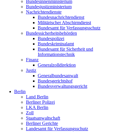
Bundesinnenministerium
Bundesjustizministerium
Nachrichtendienste
Bundesnachrichtendienst
Militärischer Abschirmdienst
Bundesamt für Verfassungsschutz
Bundessicherheitsbehörden
Bundespolizei
Bundeskriminalamt
Bundesamt für Sicherheit und
Informationstechnik
Finanz
Generalzolldirektion
Justiz
Generalbundesanwalt
Bundesgerichtshof
Bundesverwaltungsgericht
Berlin
Land Berlin
Berliner Polizei
LKA Berlin
Zoll
Staatsanwaltschaft
Berliner Gerichte
Landesamt für Verfassungsschutz