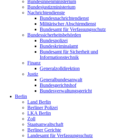
Bundesinnenministerium
Bundesjustizministerium
Nachrichtendienste
Bundesnachrichtendienst
Militärischer Abschirmdienst
Bundesamt für Verfassungsschutz
Bundessicherheitsbehörden
Bundespolizei
Bundeskriminalamt
Bundesamt für Sicherheit und
Informationstechnik
Finanz
Generalzolldirektion
Justiz
Generalbundesanwalt
Bundesgerichtshof
Bundesverwaltungsgericht
Berlin
Land Berlin
Berliner Polizei
LKA Berlin
Zoll
Staatsanwaltschaft
Berliner Gerichte
Landesamt für Verfassungsschutz