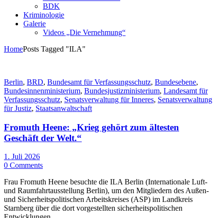
BDK
Kriminologie
Galerie
Videos „Die Vernehmung“
Home
Posts Tagged "ILA"
Berlin
,
BRD
,
Bundesamt für Verfassungsschutz
,
Bundesebene
,
Bundesinnenministerium
,
Bundesjustizministerium
,
Landesamt für
Verfassungsschutz
,
Senatsverwaltung für Inneres
,
Senatsverwaltung
für Justiz
,
Staatsanwaltschaft
Fromuth Heene: „Krieg gehört zum ältesten
Geschäft der Welt.“
1. Juli 2026
0 Comments
Frau Fromuth Heene besuchte die ILA Berlin (Internationale Luft-
und Raumfahrtausstellung Berlin), um den Mitgliedern des Außen-
und Sicherheitspolitischen Arbeitskreises (ASP) im Landkreis
Starnberg über die dort vorgestellten sicherheitspolitischen
Entwicklungen