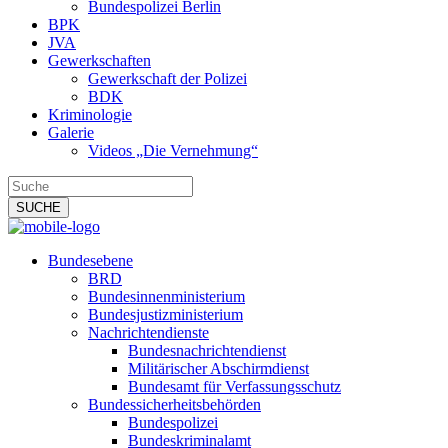
Bundespolizei Berlin
BPK
JVA
Gewerkschaften
Gewerkschaft der Polizei
BDK
Kriminologie
Galerie
Videos „Die Vernehmung“
Bundesebene
BRD
Bundesinnenministerium
Bundesjustizministerium
Nachrichtendienste
Bundesnachrichtendienst
Militärischer Abschirmdienst
Bundesamt für Verfassungsschutz
Bundessicherheitsbehörden
Bundespolizei
Bundeskriminalamt