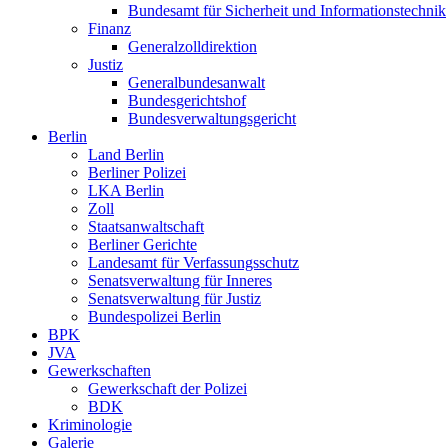
Bundesamt für Sicherheit und Informationstechnik
Finanz
Generalzolldirektion
Justiz
Generalbundesanwalt
Bundesgerichtshof
Bundesverwaltungsgericht
Berlin
Land Berlin
Berliner Polizei
LKA Berlin
Zoll
Staatsanwaltschaft
Berliner Gerichte
Landesamt für Verfassungsschutz
Senatsverwaltung für Inneres
Senatsverwaltung für Justiz
Bundespolizei Berlin
BPK
JVA
Gewerkschaften
Gewerkschaft der Polizei
BDK
Kriminologie
Galerie