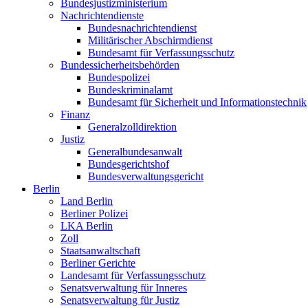
Bundesjustizministerium
Nachrichtendienste
Bundesnachrichtendienst
Militärischer Abschirmdienst
Bundesamt für Verfassungsschutz
Bundessicherheitsbehörden
Bundespolizei
Bundeskriminalamt
Bundesamt für Sicherheit und Informationstechnik
Finanz
Generalzolldirektion
Justiz
Generalbundesanwalt
Bundesgerichtshof
Bundesverwaltungsgericht
Berlin
Land Berlin
Berliner Polizei
LKA Berlin
Zoll
Staatsanwaltschaft
Berliner Gerichte
Landesamt für Verfassungsschutz
Senatsverwaltung für Inneres
Senatsverwaltung für Justiz