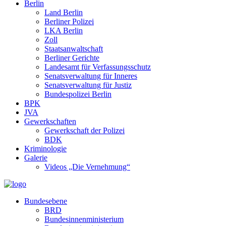
Berlin
Land Berlin
Berliner Polizei
LKA Berlin
Zoll
Staatsanwaltschaft
Berliner Gerichte
Landesamt für Verfassungsschutz
Senatsverwaltung für Inneres
Senatsverwaltung für Justiz
Bundespolizei Berlin
BPK
JVA
Gewerkschaften
Gewerkschaft der Polizei
BDK
Kriminologie
Galerie
Videos „Die Vernehmung“
Bundesebene
BRD
Bundesinnenministerium