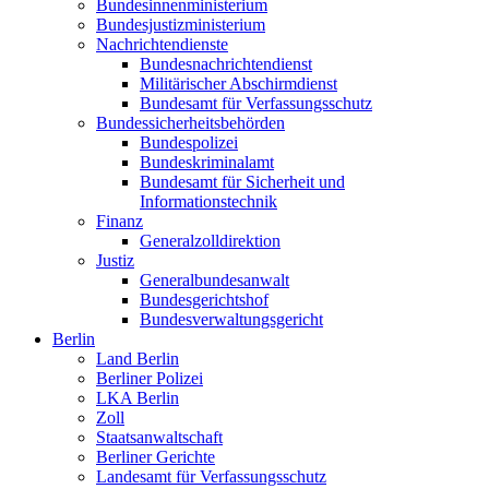
Bundesinnenministerium
Bundesjustizministerium
Nachrichtendienste
Bundesnachrichtendienst
Militärischer Abschirmdienst
Bundesamt für Verfassungsschutz
Bundessicherheitsbehörden
Bundespolizei
Bundeskriminalamt
Bundesamt für Sicherheit und
Informationstechnik
Finanz
Generalzolldirektion
Justiz
Generalbundesanwalt
Bundesgerichtshof
Bundesverwaltungsgericht
Berlin
Land Berlin
Berliner Polizei
LKA Berlin
Zoll
Staatsanwaltschaft
Berliner Gerichte
Landesamt für Verfassungsschutz