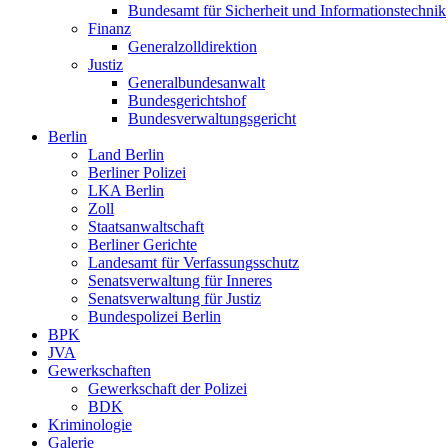
Bundesamt für Sicherheit und Informationstechnik
Finanz
Generalzolldirektion
Justiz
Generalbundesanwalt
Bundesgerichtshof
Bundesverwaltungsgericht
Berlin
Land Berlin
Berliner Polizei
LKA Berlin
Zoll
Staatsanwaltschaft
Berliner Gerichte
Landesamt für Verfassungsschutz
Senatsverwaltung für Inneres
Senatsverwaltung für Justiz
Bundespolizei Berlin
BPK
JVA
Gewerkschaften
Gewerkschaft der Polizei
BDK
Kriminologie
Galerie