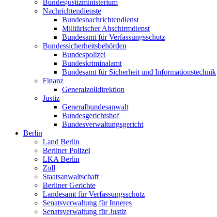
Bundesjustizministerium
Nachrichtendienste
Bundesnachrichtendienst
Militärischer Abschirmdienst
Bundesamt für Verfassungsschutz
Bundessicherheitsbehörden
Bundespolizei
Bundeskriminalamt
Bundesamt für Sicherheit und Informationstechnik
Finanz
Generalzolldirektion
Justiz
Generalbundesanwalt
Bundesgerichtshof
Bundesverwaltungsgericht
Berlin
Land Berlin
Berliner Polizei
LKA Berlin
Zoll
Staatsanwaltschaft
Berliner Gerichte
Landesamt für Verfassungsschutz
Senatsverwaltung für Inneres
Senatsverwaltung für Justiz