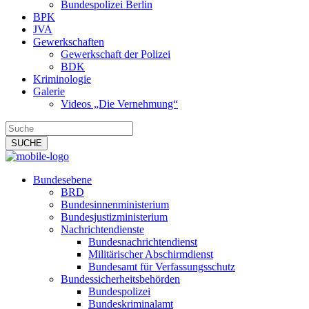
Bundespolizei Berlin
BPK
JVA
Gewerkschaften
Gewerkschaft der Polizei
BDK
Kriminologie
Galerie
Videos „Die Vernehmung“
Bundesebene
BRD
Bundesinnenministerium
Bundesjustizministerium
Nachrichtendienste
Bundesnachrichtendienst
Militärischer Abschirmdienst
Bundesamt für Verfassungsschutz
Bundessicherheitsbehörden
Bundespolizei
Bundeskriminalamt