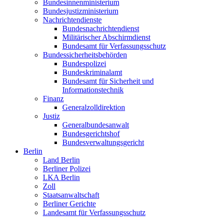
Bundesinnenministerium
Bundesjustizministerium
Nachrichtendienste
Bundesnachrichtendienst
Militärischer Abschirmdienst
Bundesamt für Verfassungsschutz
Bundessicherheitsbehörden
Bundespolizei
Bundeskriminalamt
Bundesamt für Sicherheit und
Informationstechnik
Finanz
Generalzolldirektion
Justiz
Generalbundesanwalt
Bundesgerichtshof
Bundesverwaltungsgericht
Berlin
Land Berlin
Berliner Polizei
LKA Berlin
Zoll
Staatsanwaltschaft
Berliner Gerichte
Landesamt für Verfassungsschutz