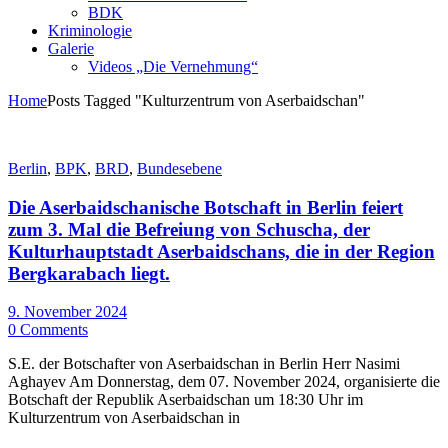
BDK
Kriminologie
Galerie
Videos „Die Vernehmung“
Home
Posts Tagged "Kulturzentrum von Aserbaidschan"
Berlin
,
BPK
,
BRD
,
Bundesebene
Die Aserbaidschanische Botschaft in Berlin feiert
zum 3. Mal die Befreiung von Schuscha, der
Kulturhauptstadt Aserbaidschans, die in der Region
Bergkarabach liegt.
9. November 2024
0 Comments
S.E. der Botschafter von Aserbaidschan in Berlin Herr Nasimi
Aghayev Am Donnerstag, dem 07. November 2024, organisierte die
Botschaft der Republik Aserbaidschan um 18:30 Uhr im
Kulturzentrum von Aserbaidschan in