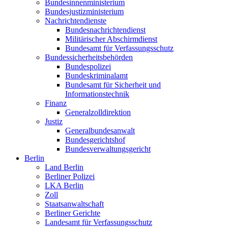
Bundesinnenministerium
Bundesjustizministerium
Nachrichtendienste
Bundesnachrichtendienst
Militärischer Abschirmdienst
Bundesamt für Verfassungsschutz
Bundessicherheitsbehörden
Bundespolizei
Bundeskriminalamt
Bundesamt für Sicherheit und
Informationstechnik
Finanz
Generalzolldirektion
Justiz
Generalbundesanwalt
Bundesgerichtshof
Bundesverwaltungsgericht
Berlin
Land Berlin
Berliner Polizei
LKA Berlin
Zoll
Staatsanwaltschaft
Berliner Gerichte
Landesamt für Verfassungsschutz