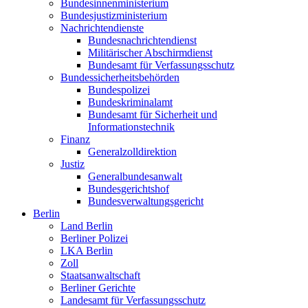
Bundesinnenministerium
Bundesjustizministerium
Nachrichtendienste
Bundesnachrichtendienst
Militärischer Abschirmdienst
Bundesamt für Verfassungsschutz
Bundessicherheitsbehörden
Bundespolizei
Bundeskriminalamt
Bundesamt für Sicherheit und
Informationstechnik
Finanz
Generalzolldirektion
Justiz
Generalbundesanwalt
Bundesgerichtshof
Bundesverwaltungsgericht
Berlin
Land Berlin
Berliner Polizei
LKA Berlin
Zoll
Staatsanwaltschaft
Berliner Gerichte
Landesamt für Verfassungsschutz