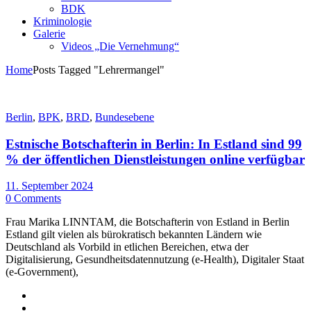
BDK
Kriminologie
Galerie
Videos „Die Vernehmung“
Home
Posts Tagged "Lehrermangel"
Berlin
,
BPK
,
BRD
,
Bundesebene
Estnische Botschafterin in Berlin: In Estland sind 99
% der öffentlichen Dienstleistungen online verfügbar
11. September 2024
0 Comments
Frau Marika LINNTAM, die Botschafterin von Estland in Berlin
Estland gilt vielen als bürokratisch bekannten Ländern wie
Deutschland als Vorbild in etlichen Bereichen, etwa der
Digitalisierung, Gesundheitsdatennutzung (e-Health), Digitaler Staat
(e-Government),