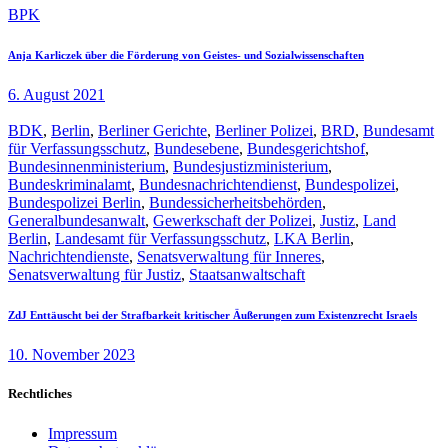
BPK
Anja Karliczek über die Förderung von Geistes- und Sozialwissenschaften
6. August 2021
BDK
,
Berlin
,
Berliner Gerichte
,
Berliner Polizei
,
BRD
,
Bundesamt
für Verfassungsschutz
,
Bundesebene
,
Bundesgerichtshof
,
Bundesinnenministerium
,
Bundesjustizministerium
,
Bundeskriminalamt
,
Bundesnachrichtendienst
,
Bundespolizei
,
Bundespolizei Berlin
,
Bundessicherheitsbehörden
,
Generalbundesanwalt
,
Gewerkschaft der Polizei
,
Justiz
,
Land
Berlin
,
Landesamt für Verfassungsschutz
,
LKA Berlin
,
Nachrichtendienste
,
Senatsverwaltung für Inneres
,
Senatsverwaltung für Justiz
,
Staatsanwaltschaft
ZdJ Enttäuscht bei der Strafbarkeit kritischer Äußerungen zum Existenzrecht Israels
10. November 2023
Rechtliches
Impressum