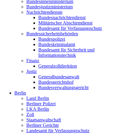
Bundesinnenministerium
Bundesjustizministerium
Nachrichtendienste
Bundesnachrichtendienst
Militärischer Abschirmdienst
Bundesamt für Verfassungsschutz
Bundessicherheitsbehörden
Bundespolizei
Bundeskriminalamt
Bundesamt für Sicherheit und
Informationstechnik
Finanz
Generalzolldirektion
Justiz
Generalbundesanwalt
Bundesgerichtshof
Bundesverwaltungsgericht
Berlin
Land Berlin
Berliner Polizei
LKA Berlin
Zoll
Staatsanwaltschaft
Berliner Gerichte
Landesamt für Verfassungsschutz