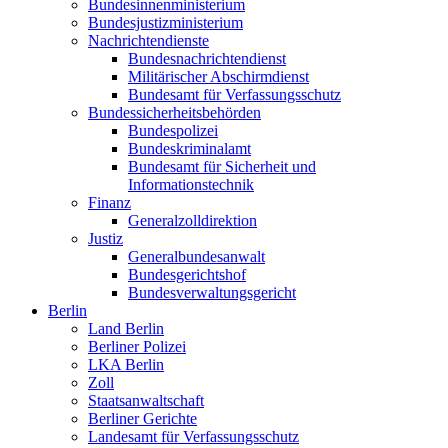
Bundesinnenministerium
Bundesjustizministerium
Nachrichtendienste
Bundesnachrichtendienst
Militärischer Abschirmdienst
Bundesamt für Verfassungsschutz
Bundessicherheitsbehörden
Bundespolizei
Bundeskriminalamt
Bundesamt für Sicherheit und
Informationstechnik
Finanz
Generalzolldirektion
Justiz
Generalbundesanwalt
Bundesgerichtshof
Bundesverwaltungsgericht
Berlin
Land Berlin
Berliner Polizei
LKA Berlin
Zoll
Staatsanwaltschaft
Berliner Gerichte
Landesamt für Verfassungsschutz