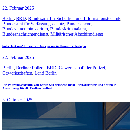
22. Februar 2026
Berlin
,
BRD
,
Bundesamt für Sicherheit und Informationstechnik
,
Bundesamt für Verfassungsschutz
,
Bundesebene
,
Bundesinnenministerium
,
Bundeskriminalamt
,
Bundesnachrichtendienst
,
Militärischer Abschirmdienst
Sicherheit im All – wie wir Europa im Weltraum verteidigen
22. Februar 2026
Berlin
,
Berliner Polizei
,
BRD
,
Gewerkschaft der Polizei
,
Gewerkschaften
,
Land Berlin
Die Polizeipräsidentin von Berlin will dringend mehr Digitalisierung und optimale
Ausstattung für die Berliner Polizei.
3. Oktober 2025