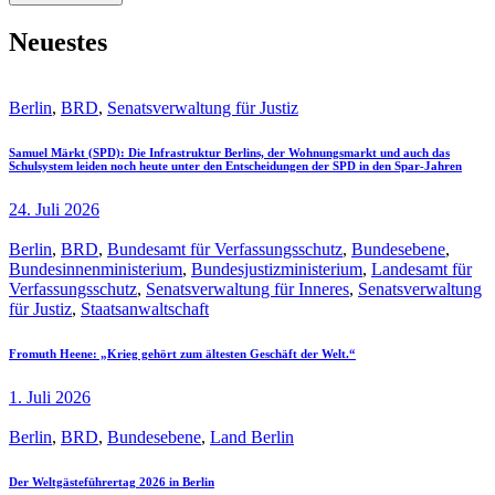
Neuestes
Berlin
,
BRD
,
Senatsverwaltung für Justiz
Samuel Märkt (SPD): Die Infrastruktur Berlins, der Wohnungsmarkt und auch das
Schulsystem leiden noch heute unter den Entscheidungen der SPD in den Spar-Jahren
24. Juli 2026
Berlin
,
BRD
,
Bundesamt für Verfassungsschutz
,
Bundesebene
,
Bundesinnenministerium
,
Bundesjustizministerium
,
Landesamt für
Verfassungsschutz
,
Senatsverwaltung für Inneres
,
Senatsverwaltung
für Justiz
,
Staatsanwaltschaft
Fromuth Heene: „Krieg gehört zum ältesten Geschäft der Welt.“
1. Juli 2026
Berlin
,
BRD
,
Bundesebene
,
Land Berlin
Der Weltgästeführertag 2026 in Berlin