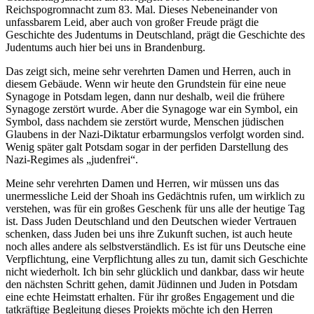
Reichspogromnacht zum 83. Mal. Dieses Nebeneinander von
unfassbarem Leid, aber auch von großer Freude prägt die
Geschichte des Judentums in Deutschland, prägt die Geschichte des
Judentums auch hier bei uns in Brandenburg.
Das zeigt sich, meine sehr verehrten Damen und Herren, auch in
diesem Gebäude. Wenn wir heute den Grundstein für eine neue
Synagoge in Potsdam legen, dann nur deshalb, weil die frühere
Synagoge zerstört wurde. Aber die Synagoge war ein Symbol, ein
Symbol, dass nachdem sie zerstört wurde, Menschen jüdischen
Glaubens in der Nazi-Diktatur erbarmungslos verfolgt worden sind.
Wenig später galt Potsdam sogar in der perfiden Darstellung des
Nazi-Regimes als „judenfrei“.
Meine sehr verehrten Damen und Herren, wir müssen uns das
unermessliche Leid der Shoah ins Gedächtnis rufen, um wirklich zu
verstehen, was für ein großes Geschenk für uns alle der heutige Tag
ist. Dass Juden Deutschland und den Deutschen wieder Vertrauen
schenken, dass Juden bei uns ihre Zukunft suchen, ist auch heute
noch alles andere als selbstverständlich. Es ist für uns Deutsche eine
Verpflichtung, eine Verpflichtung alles zu tun, damit sich Geschichte
nicht wiederholt. Ich bin sehr glücklich und dankbar, dass wir heute
den nächsten Schritt gehen, damit Jüdinnen und Juden in Potsdam
eine echte Heimstatt erhalten. Für ihr großes Engagement und die
tatkräftige Begleitung dieses Projekts möchte ich den Herren