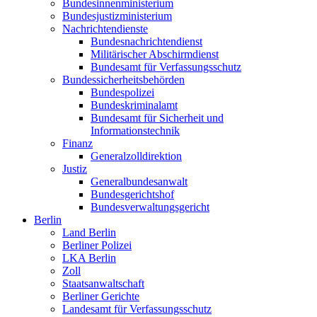
Bundesinnenministerium
Bundesjustizministerium
Nachrichtendienste
Bundesnachrichtendienst
Militärischer Abschirmdienst
Bundesamt für Verfassungsschutz
Bundessicherheitsbehörden
Bundespolizei
Bundeskriminalamt
Bundesamt für Sicherheit und
Informationstechnik
Finanz
Generalzolldirektion
Justiz
Generalbundesanwalt
Bundesgerichtshof
Bundesverwaltungsgericht
Berlin
Land Berlin
Berliner Polizei
LKA Berlin
Zoll
Staatsanwaltschaft
Berliner Gerichte
Landesamt für Verfassungsschutz