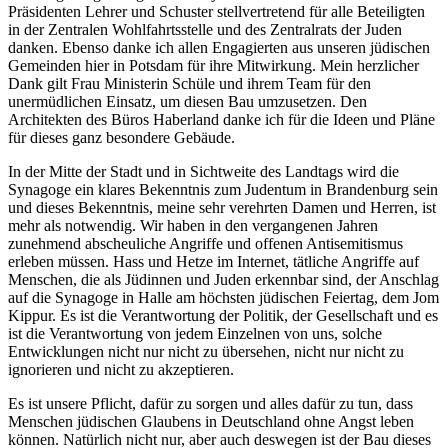
Präsidenten Lehrer und Schuster stellvertretend für alle Beteiligten
in der Zentralen Wohlfahrtsstelle und des Zentralrats der Juden
danken. Ebenso danke ich allen Engagierten aus unseren jüdischen
Gemeinden hier in Potsdam für ihre Mitwirkung. Mein herzlicher
Dank gilt Frau Ministerin Schüle und ihrem Team für den
unermüdlichen Einsatz, um diesen Bau umzusetzen. Den
Architekten des Büros Haberland danke ich für die Ideen und Pläne
für dieses ganz besondere Gebäude.
In der Mitte der Stadt und in Sichtweite des Landtags wird die
Synagoge ein klares Bekenntnis zum Judentum in Brandenburg sein
und dieses Bekenntnis, meine sehr verehrten Damen und Herren, ist
mehr als notwendig. Wir haben in den vergangenen Jahren
zunehmend abscheuliche Angriffe und offenen Antisemitismus
erleben müssen. Hass und Hetze im Internet, tätliche Angriffe auf
Menschen, die als Jüdinnen und Juden erkennbar sind, der Anschlag
auf die Synagoge in Halle am höchsten jüdischen Feiertag, dem Jom
Kippur. Es ist die Verantwortung der Politik, der Gesellschaft und es
ist die Verantwortung von jedem Einzelnen von uns, solche
Entwicklungen nicht nur nicht zu übersehen, nicht nur nicht zu
ignorieren und nicht zu akzeptieren.
Es ist unsere Pflicht, dafür zu sorgen und alles dafür zu tun, dass
Menschen jüdischen Glaubens in Deutschland ohne Angst leben
können. Natürlich nicht nur, aber auch deswegen ist der Bau dieses