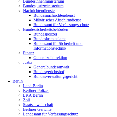
Bundesinnenministerium
Bundesjustizministerium
Nachrichtendienste
Bundesnachrichtendienst
Militärischer Abschirmdienst
Bundesamt für Verfassungsschutz
Bundessicherheitsbehörden
Bundespolizei
Bundeskriminalamt
Bundesamt für Sicherheit und
Informationstechnik
Finanz
Generalzolldirektion
Justiz
Generalbundesanwalt
Bundesgerichtshof
Bundesverwaltungsgericht
Berlin
Land Berlin
Berliner Polizei
LKA Berlin
Zoll
Staatsanwaltschaft
Berliner Gerichte
Landesamt für Verfassungsschutz