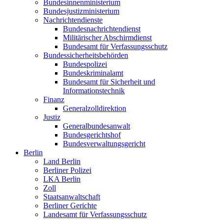
Bundesinnenministerium
Bundesjustizministerium
Nachrichtendienste
Bundesnachrichtendienst
Militärischer Abschirmdienst
Bundesamt für Verfassungsschutz
Bundessicherheitsbehörden
Bundespolizei
Bundeskriminalamt
Bundesamt für Sicherheit und
Informationstechnik
Finanz
Generalzolldirektion
Justiz
Generalbundesanwalt
Bundesgerichtshof
Bundesverwaltungsgericht
Berlin
Land Berlin
Berliner Polizei
LKA Berlin
Zoll
Staatsanwaltschaft
Berliner Gerichte
Landesamt für Verfassungsschutz