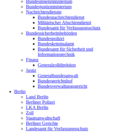
Bundesinnenministerium
Bundesjustizministerium
Nachrichtendienste
Bundesnachrichtendienst
Militärischer Abschirmdienst
Bundesamt für Verfassungsschutz
Bundessicherheitsbehörden
Bundespolizei
Bundeskriminalamt
Bundesamt für Sicherheit und
Informationstechnik
Finanz
Generalzolldirektion
Justiz
Generalbundesanwalt
Bundesgerichtshof
Bundesverwaltungsgericht
Berlin
Land Berlin
Berliner Polizei
LKA Berlin
Zoll
Staatsanwaltschaft
Berliner Gerichte
Landesamt für Verfassungsschutz