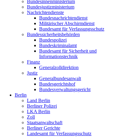
Bundesinnenministerium
Bundesjustizministerium
Nachrichtendienste
Bundesnachrichtendienst
Militärischer Abschirmdienst
Bundesamt für Verfassungsschutz
Bundessicherheitsbehörden
Bundespolizei
Bundeskriminalamt
Bundesamt für Sicherheit und
Informationstechnik
Finanz
Generalzolldirektion
Justiz
Generalbundesanwalt
Bundesgerichtshof
Bundesverwaltungsgericht
Berlin
Land Berlin
Berliner Polizei
LKA Berlin
Zoll
Staatsanwaltschaft
Berliner Gerichte
Landesamt für Verfassungsschutz