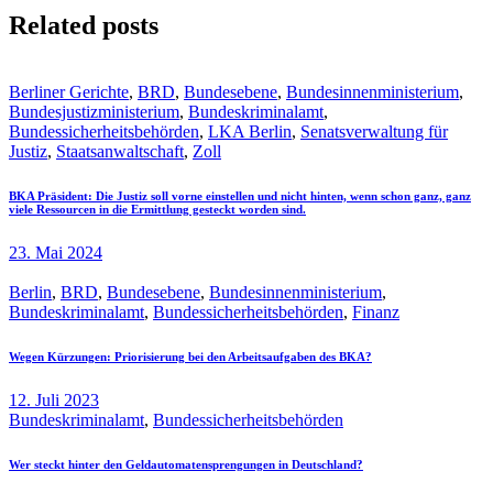
Related posts
Berliner Gerichte
,
BRD
,
Bundesebene
,
Bundesinnenministerium
,
Bundesjustizministerium
,
Bundeskriminalamt
,
Bundessicherheitsbehörden
,
LKA Berlin
,
Senatsverwaltung für
Justiz
,
Staatsanwaltschaft
,
Zoll
BKA Präsident: Die Justiz soll vorne einstellen und nicht hinten, wenn schon ganz, ganz
viele Ressourcen in die Ermittlung gesteckt worden sind.
23. Mai 2024
Berlin
,
BRD
,
Bundesebene
,
Bundesinnenministerium
,
Bundeskriminalamt
,
Bundessicherheitsbehörden
,
Finanz
Wegen Kürzungen: Priorisierung bei den Arbeitsaufgaben des BKA?
12. Juli 2023
Bundeskriminalamt
,
Bundessicherheitsbehörden
Wer steckt hinter den Geldautomatensprengungen in Deutschland?