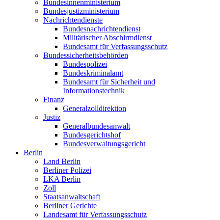
Bundesinnenministerium
Bundesjustizministerium
Nachrichtendienste
Bundesnachrichtendienst
Militärischer Abschirmdienst
Bundesamt für Verfassungsschutz
Bundessicherheitsbehörden
Bundespolizei
Bundeskriminalamt
Bundesamt für Sicherheit und
Informationstechnik
Finanz
Generalzolldirektion
Justiz
Generalbundesanwalt
Bundesgerichtshof
Bundesverwaltungsgericht
Berlin
Land Berlin
Berliner Polizei
LKA Berlin
Zoll
Staatsanwaltschaft
Berliner Gerichte
Landesamt für Verfassungsschutz