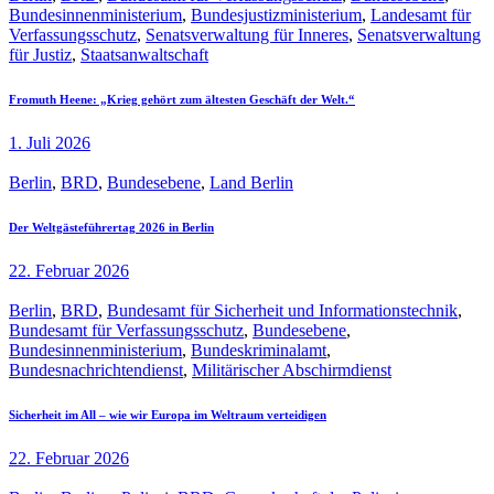
Bundesinnenministerium
,
Bundesjustizministerium
,
Landesamt für
Verfassungsschutz
,
Senatsverwaltung für Inneres
,
Senatsverwaltung
für Justiz
,
Staatsanwaltschaft
Fromuth Heene: „Krieg gehört zum ältesten Geschäft der Welt.“
1. Juli 2026
Berlin
,
BRD
,
Bundesebene
,
Land Berlin
Der Weltgästeführertag 2026 in Berlin
22. Februar 2026
Berlin
,
BRD
,
Bundesamt für Sicherheit und Informationstechnik
,
Bundesamt für Verfassungsschutz
,
Bundesebene
,
Bundesinnenministerium
,
Bundeskriminalamt
,
Bundesnachrichtendienst
,
Militärischer Abschirmdienst
Sicherheit im All – wie wir Europa im Weltraum verteidigen
22. Februar 2026