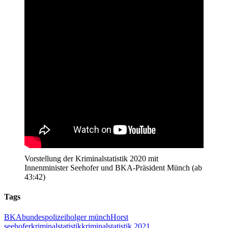
Vorstellung der Kriminalstatistik 2020 mit
Innenminister Seehofer und BKA-Präsident Münch (ab
43:42)
Tags
BKA
bundespolizei
holger münch
Horst
seehofer
kriminalstatistik
kriminalstatistik 2021