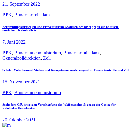
21. September 2022
BPK
,
Bundeskriminalamt
Bekämpfungsstrategien und Präventionsmaßnahmen des BKA gegen die politisch-
motivierte Kriminalität
7. Juni 2022
BPK
,
Bundesinnenministerium
,
Bundeskriminalamt
,
Generalzolldirektion
,
Zoll
Scholz: Viele Tausend Stellen und Kompetenzerweiterungen für Finanzkontrolle und Zoll
15. November 2021
BPK
,
Bundesinnenministerium
Seehofer: CSU ist gegen Verschärfung des Waffenrechts & gegen ein Gesetz für
wehrhafte Demokratie
20. Oktober 2021