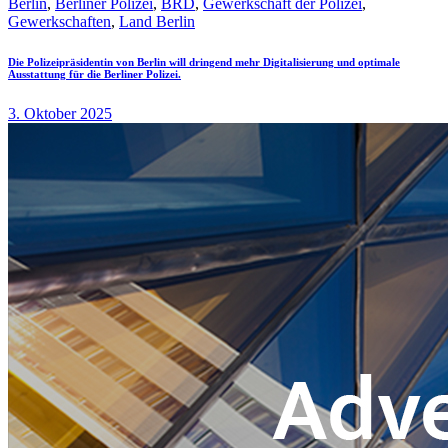
Berlin
,
Berliner Polizei
,
BRD
,
Gewerkschaft der Polizei
,
Gewerkschaften
,
Land Berlin
Die Polizeipräsidentin von Berlin will dringend mehr Digitalisierung und optimale
Ausstattung für die Berliner Polizei.
3. Oktober 2025