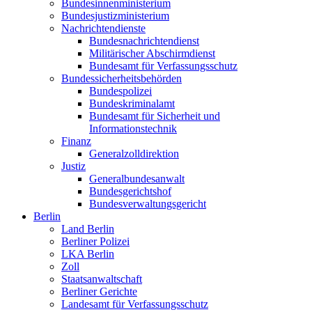
Bundesinnenministerium
Bundesjustizministerium
Nachrichtendienste
Bundesnachrichtendienst
Militärischer Abschirmdienst
Bundesamt für Verfassungsschutz
Bundessicherheitsbehörden
Bundespolizei
Bundeskriminalamt
Bundesamt für Sicherheit und
Informationstechnik
Finanz
Generalzolldirektion
Justiz
Generalbundesanwalt
Bundesgerichtshof
Bundesverwaltungsgericht
Berlin
Land Berlin
Berliner Polizei
LKA Berlin
Zoll
Staatsanwaltschaft
Berliner Gerichte
Landesamt für Verfassungsschutz