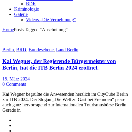
BDK
Kriminologie
Galerie
Videos „Die Vernehmung“
Home
Posts Tagged "Abschottung"
Berlin
,
BRD
,
Bundesebene
,
Land Berlin
Kai Wegner, der Regierende Bürgermeister von
Berlin, hat die ITB Berlin 2024 eröffnet.
15. März 2024
0 Comments
Kai Wegner begrüßte die Anwesenden herzlich im CityCube Berlin
zur ITB 2024. Der Slogan „Die Welt zu Gast bei Freunden“ passe
auch ganz hervorragend zur Internationalen Tourismusbörse Berlin.
Gerade in