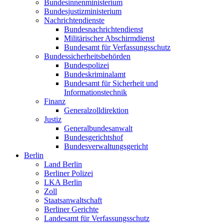
Bundesinnenministerium
Bundesjustizministerium
Nachrichtendienste
Bundesnachrichtendienst
Militärischer Abschirmdienst
Bundesamt für Verfassungsschutz
Bundessicherheitsbehörden
Bundespolizei
Bundeskriminalamt
Bundesamt für Sicherheit und
Informationstechnik
Finanz
Generalzolldirektion
Justiz
Generalbundesanwalt
Bundesgerichtshof
Bundesverwaltungsgericht
Berlin
Land Berlin
Berliner Polizei
LKA Berlin
Zoll
Staatsanwaltschaft
Berliner Gerichte
Landesamt für Verfassungsschutz