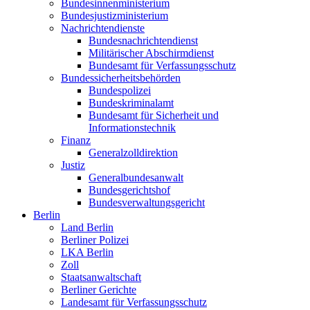
Bundesinnenministerium
Bundesjustizministerium
Nachrichtendienste
Bundesnachrichtendienst
Militärischer Abschirmdienst
Bundesamt für Verfassungsschutz
Bundessicherheitsbehörden
Bundespolizei
Bundeskriminalamt
Bundesamt für Sicherheit und
Informationstechnik
Finanz
Generalzolldirektion
Justiz
Generalbundesanwalt
Bundesgerichtshof
Bundesverwaltungsgericht
Berlin
Land Berlin
Berliner Polizei
LKA Berlin
Zoll
Staatsanwaltschaft
Berliner Gerichte
Landesamt für Verfassungsschutz