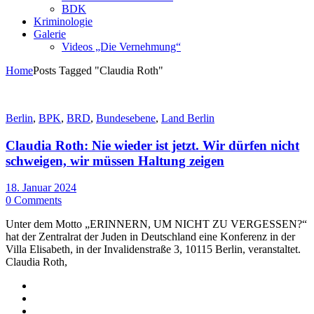
BDK
Kriminologie
Galerie
Videos „Die Vernehmung“
Home
Posts Tagged "Claudia Roth"
Berlin
,
BPK
,
BRD
,
Bundesebene
,
Land Berlin
Claudia Roth: Nie wieder ist jetzt. Wir dürfen nicht
schweigen, wir müssen Haltung zeigen
18. Januar 2024
0 Comments
Unter dem Motto „ERINNERN, UM NICHT ZU VERGESSEN?“
hat der Zentralrat der Juden in Deutschland eine Konferenz in der
Villa Elisabeth, in der Invalidenstraße 3, 10115 Berlin, veranstaltet.
Claudia Roth,