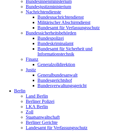
Bundesinnenministerium
Bundesjustizministerium
Nachrichtendienste
Bundesnachrichtendienst
Militärischer Abschirmdienst
Bundesamt für Verfassungsschutz
Bundessicherheitsbehörden
Bundespolizei
Bundeskriminalamt
Bundesamt für Sicherheit und
Informationstechnik
Finanz
Generalzolldirektion
Justiz
Generalbundesanwalt
Bundesgerichtshof
Bundesverwaltungsgericht
Berlin
Land Berlin
Berliner Polizei
LKA Berlin
Zoll
Staatsanwaltschaft
Berliner Gerichte
Landesamt für Verfassungsschutz