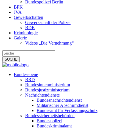
Bundespolizei Berlin
BPK
JVA
Gewerkschaften
Gewerkschaft der Polizei
BDK
Kriminologie
Galerie
Videos „Die Vernehmung“
Bundesebene
BRD
Bundesinnenministerium
Bundesjustizministerium
Nachrichtendienste
Bundesnachrichtendienst
Militärischer Abschirmdienst
Bundesamt für Verfassungsschutz
Bundessicherheitsbehörden
Bundespolizei
Bundeskriminalamt