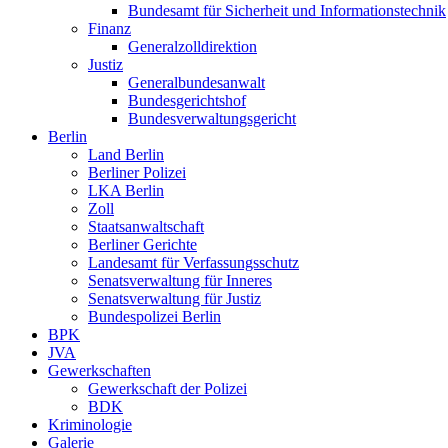
Bundesamt für Sicherheit und Informationstechnik
Finanz
Generalzolldirektion
Justiz
Generalbundesanwalt
Bundesgerichtshof
Bundesverwaltungsgericht
Berlin
Land Berlin
Berliner Polizei
LKA Berlin
Zoll
Staatsanwaltschaft
Berliner Gerichte
Landesamt für Verfassungsschutz
Senatsverwaltung für Inneres
Senatsverwaltung für Justiz
Bundespolizei Berlin
BPK
JVA
Gewerkschaften
Gewerkschaft der Polizei
BDK
Kriminologie
Galerie