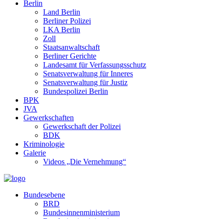
Berlin
Land Berlin
Berliner Polizei
LKA Berlin
Zoll
Staatsanwaltschaft
Berliner Gerichte
Landesamt für Verfassungsschutz
Senatsverwaltung für Inneres
Senatsverwaltung für Justiz
Bundespolizei Berlin
BPK
JVA
Gewerkschaften
Gewerkschaft der Polizei
BDK
Kriminologie
Galerie
Videos „Die Vernehmung“
Bundesebene
BRD
Bundesinnenministerium