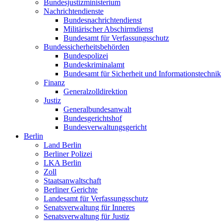
Bundesjustizministerium
Nachrichtendienste
Bundesnachrichtendienst
Militärischer Abschirmdienst
Bundesamt für Verfassungsschutz
Bundessicherheitsbehörden
Bundespolizei
Bundeskriminalamt
Bundesamt für Sicherheit und Informationstechnik
Finanz
Generalzolldirektion
Justiz
Generalbundesanwalt
Bundesgerichtshof
Bundesverwaltungsgericht
Berlin
Land Berlin
Berliner Polizei
LKA Berlin
Zoll
Staatsanwaltschaft
Berliner Gerichte
Landesamt für Verfassungsschutz
Senatsverwaltung für Inneres
Senatsverwaltung für Justiz