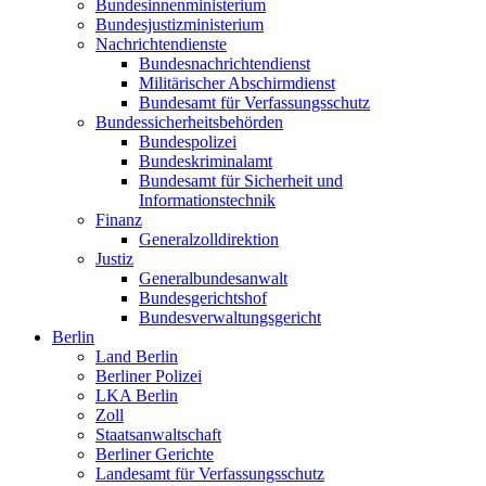
Bundesinnenministerium
Bundesjustizministerium
Nachrichtendienste
Bundesnachrichtendienst
Militärischer Abschirmdienst
Bundesamt für Verfassungsschutz
Bundessicherheitsbehörden
Bundespolizei
Bundeskriminalamt
Bundesamt für Sicherheit und
Informationstechnik
Finanz
Generalzolldirektion
Justiz
Generalbundesanwalt
Bundesgerichtshof
Bundesverwaltungsgericht
Berlin
Land Berlin
Berliner Polizei
LKA Berlin
Zoll
Staatsanwaltschaft
Berliner Gerichte
Landesamt für Verfassungsschutz