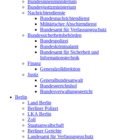
Bundesinnenministerium
Bundesjustizministerium
Nachrichtendienste
Bundesnachrichtendienst
Militärischer Abschirmdienst
Bundesamt für Verfassungsschutz
Bundessicherheitsbehörden
Bundespolizei
Bundeskriminalamt
Bundesamt für Sicherheit und
Informationstechnik
Finanz
Generalzolldirektion
Justiz
Generalbundesanwalt
Bundesgerichtshof
Bundesverwaltungsgericht
Berlin
Land Berlin
Berliner Polizei
LKA Berlin
Zoll
Staatsanwaltschaft
Berliner Gerichte
Landesamt für Verfassungsschutz