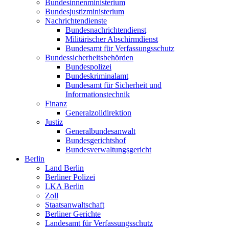
Bundesinnenministerium
Bundesjustizministerium
Nachrichtendienste
Bundesnachrichtendienst
Militärischer Abschirmdienst
Bundesamt für Verfassungsschutz
Bundessicherheitsbehörden
Bundespolizei
Bundeskriminalamt
Bundesamt für Sicherheit und
Informationstechnik
Finanz
Generalzolldirektion
Justiz
Generalbundesanwalt
Bundesgerichtshof
Bundesverwaltungsgericht
Berlin
Land Berlin
Berliner Polizei
LKA Berlin
Zoll
Staatsanwaltschaft
Berliner Gerichte
Landesamt für Verfassungsschutz